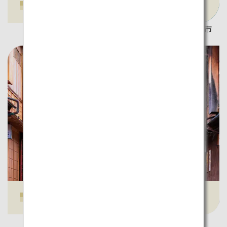
金沢21世紀美術館
©金沢市
ひがし茶屋街