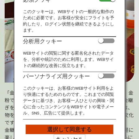
旅のお役立ち情報
このクッキーは、WEBサイトの一般的な動作の
ために必要です。お客様が安全にフライトを予
ANA サービス
約したり、ログイン状態を継続できるようにし
ます。
分析用クッキー
閉じる
WEBサイトの閲覧に関する匿名化されたデータ
を、分析や統計のために利用します。WEBサイ
トの継続的な改善に役立ちます。
パーソナライズ用クッキー
このクッキーは、お客様のWEBサイト利用をよ
「金継ぎ」は、陶磁器の破損部分を漆によって接着し、金
り快適にするためのものです。これまでの閲覧
粉で装飾して仕上げる日本の伝統的な修復技法です。金継
データに基づき、お客様一人ひとりの興味・関
ぎをすることで、独特の美しさが生まれます。金継ぎは、
心に合ったコンテンツをWEBサイトや電子メー
ル、SNS、広告にて提供します。
物を大切にし、物に新しい価値を生み出す日本の伝統文化
です。
選択して同意する
金継ぎ体験は日本各地で行われているので旅行者も気軽に
楽しめます。金継ぎ体験を通して、日本の侘び寂びの心に