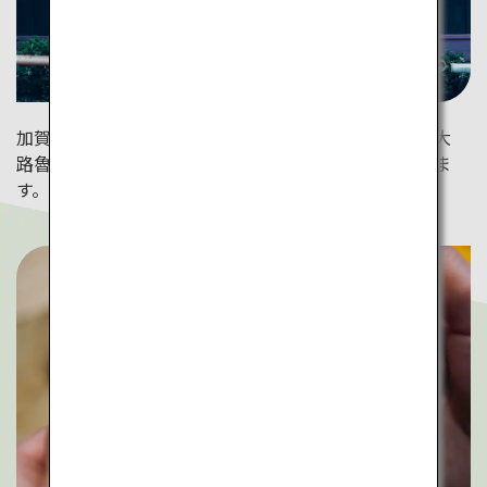
加賀地方の伝統的な建築様式“紅殻格子”が美しい。北大
路魯山人も滞在した由緒ある建物で金継ぎ体験ができま
す。