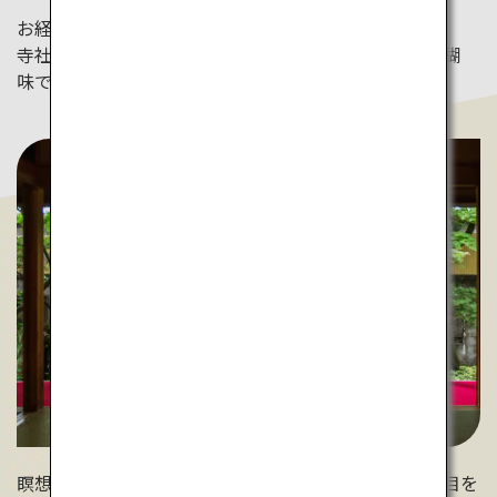
お経を書き写す「写経」や仏を書き写す「写仏」など、
寺社でしかできない体験に挑戦するのも宿坊滞在の醍醐
味です。（明石寺）
瞑想の時間を持つことも宿坊滞在では欠かせません。目を