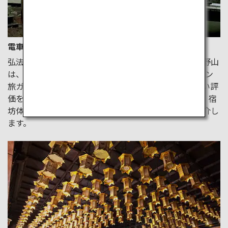
電車でめぐる関西：高野山
弘法大師空海によって開かれた日本仏教の一大聖地高野山
は、2004年にユネスコ世界遺産に登録され、ミシュラン
旅ガイド日本版においても三つ星を獲得しており、高い評
価を受けている参拝観光地です。周遊きっぷを使って、宿
坊体験を中心に日本の仏教に触れられるコースをご紹介し
ます。