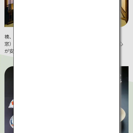
襖、掛軸、丸窓（仏教の世界で完全を意味する円形の
窓）に囲まれ、布団で眠る。美しい和風庭園と静寂に心
が安らぎます。（善光寺）