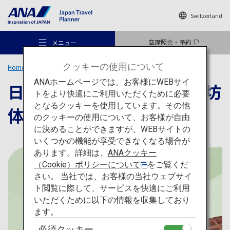
Switzerland
空席照会・予約
メニュー
クッキーの使用について
Home
旅のアイデア
特集
日本文化の神髄を感じる宿坊体験
ANAホームページでは、お客様にWEBサイ
日本文化の神髄を感じる宿坊
トをより快適にご利用いただくために必要
となるクッキーを使用しています。その他
体験
のクッキーの使用について、お客様が自由
おすすめの旅
に決めることができますが、WEBサイトの
いくつかの機能が享受できなくなる場合が
あります。詳細は、
ANAクッキー
旅のアイデア
（Cookie）ポリシーについて
をご覧くだ
さい。 当社では、お客様の当社ウェブサイ
ト閲覧に際して、サービスを快適にご利用
行き先
いただくために以下の情報を収集しており
ます。
必須クッキー