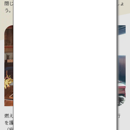
閉じて、深く静かに思いを巡らせて、リラックスしましょ
う。（善光寺）
燃え上がる炎の前でお経を唱え、煩悩を焼き尽くす修行
を護摩行といいます。心願成就を願い祈りを捧げます。
（安芸国分寺）