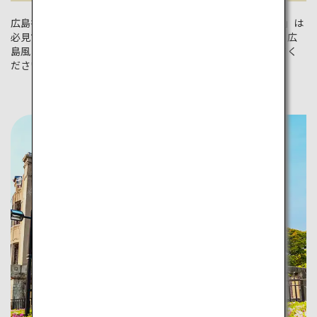
広島を訪れたら、2つの世界遺産「嚴島神社」と「原爆ドーム」は
必見です。ほかにも「広島城」や「尾道」など見どころ満載！広
島風お好み焼きの店が集まった「お好み村」もぜひ訪れてみてく
ださい。牡蠣やあなごなど食の楽しみも盛りだくさんです。