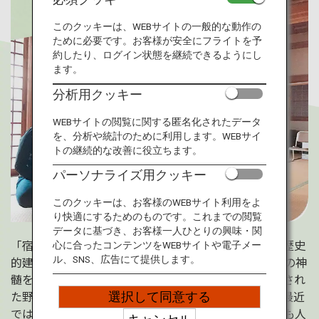
旅のお役立ち情報
このクッキーは、WEBサイトの一般的な動作の
ために必要です。お客様が安全にフライトを予
ANA サービス
約したり、ログイン状態を継続できるようにし
ます。
分析用クッキー
閉じる
WEBサイトの閲覧に関する匿名化されたデータ
を、分析や統計のために利用します。WEBサイ
トの継続的な改善に役立ちます。
パーソナライズ用クッキー
このクッキーは、お客様のWEBサイト利用をよ
り快適にするためのものです。これまでの閲覧
データに基づき、お客様一人ひとりの興味・関
「宿坊」とは寺社に設けられた宿泊施設のことです。歴史
心に合ったコンテンツをWEBサイトや電子メー
的建造物に宿泊し、仏像や美術品、庭園など日本文化の神
ル、SNS、広告にて提供します。
髄を感じることができます。仏教の戒律に基づき調理され
た野菜中心の「精進料理」を味わうこともできます。最近
選択して同意する
では、癒しの空間が広がり、ゆったりと過ごせる宿坊も人