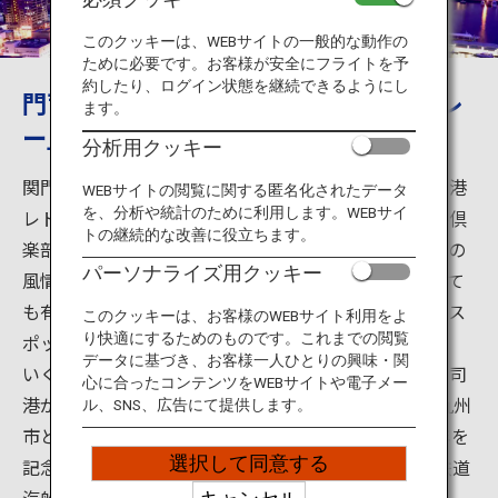
旅のお役立ち情報
このクッキーは、WEBサイトの一般的な動作の
ために必要です。お客様が安全にフライトを予
ANA サービス
約したり、ログイン状態を継続できるようにし
門司港レトロで街並みと名物「焼きカレ
ます。
ー」を食べよう
分析用クッキー
閉じる
関門海峡エリアの中でも一際注目を集める場所、門司港
WEBサイトの閲覧に関する匿名化されたデータ
を、分析や統計のために利用します。WEBサイ
レトロは門司港駅を筆頭に、旧門司税関、旧門司三井倶
トの継続的な改善に役立ちます。
楽部など、かつての趣を残す建造物が立ち並び、当時の
パーソナライズ用クッキー
風情が感じられます。バナナの叩き売り発祥の地として
も有名で、休日は威勢のいい口上を聴くことができるス
このクッキーは、お客様のWEBサイト利用をよ
ポットです。
り快適にするためのものです。これまでの閲覧
データに基づき、お客様一人ひとりの興味・関
いくつもの風情ある建物が多く存在していますが、門司
心に合ったコンテンツをWEBサイトや電子メー
港が中国・大連市と国際航路を結び、1979年には北九州
ル、SNS、広告にて提供します。
市と大連市が友好都市を提携し、友好都市締結15周年を
選択して同意する
記念して、ロシア帝国が1902年に大連市に建築した鉄道
汽船会社の建物を、そっくり複製し建築されたものが、