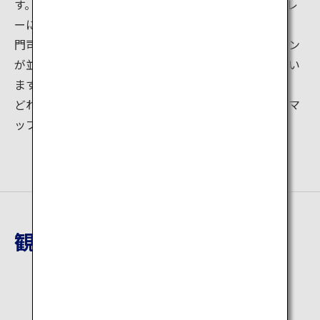
す。とろけるチーズや半熟の卵がスパイスの効いたカレ
ーに絡まり、カレーの美味しさを一層引き立てます。
門司港駅からすぐの場所には、焼きカレーのレストラン
が並び、各店がそれぞれ個性ある焼カレーを提供してい
ます。
どれにするか悩むときは、各施設にある「焼きカレーマ
ップ」を入手して、自分好みの味を見つけましょう！
観光地詳細