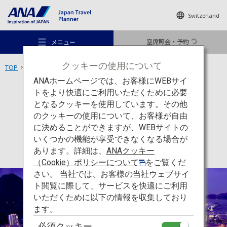
Switzerland
空席照会・予約
メニュー
クッキーの使用について
TOP
九州エリア
門司港
ANAホームページでは、お客様にWEBサイ
トをより快適にご利用いただくために必要
アクティビティ
福岡
となるクッキーを使用しています。その他
門司港
のクッキーの使用について、お客様が自由
おすすめの旅
に決めることができますが、WEBサイトの
いくつかの機能が享受できなくなる場合が
あります。詳細は、
ANAクッキー
旅のアイデア
（Cookie）ポリシーについて
をご覧くだ
さい。 当社では、お客様の当社ウェブサイ
ト閲覧に際して、サービスを快適にご利用
行き先
いただくために以下の情報を収集しており
ます。
必須クッキー