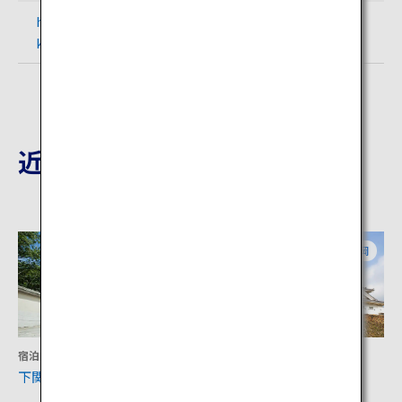
http://www.gururich-
kitaq.com/recommend/index.php?id=2
近隣の観光地
山口
福岡
宿泊
文化
下関春帆楼本店
小倉城