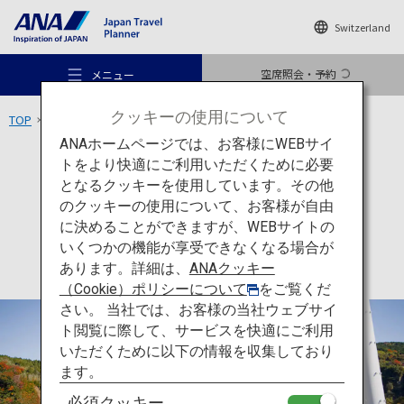
Switzerland
空席照会・予約
メニュー
クッキーの使用について
TOP
九州エリア
九重“夢”大吊橋
ANAホームページでは、お客様にWEBサイ
トをより快適にご利用いただくために必要
アクティビティ
大分
となるクッキーを使用しています。その他
九重“夢”大吊橋
のクッキーの使用について、お客様が自由
おすすめの旅
に決めることができますが、WEBサイトの
いくつかの機能が享受できなくなる場合が
あります。詳細は、
ANAクッキー
旅のアイデア
（Cookie）ポリシーについて
をご覧くだ
さい。 当社では、お客様の当社ウェブサイ
ト閲覧に際して、サービスを快適にご利用
行き先
いただくために以下の情報を収集しており
ます。
必須クッキー