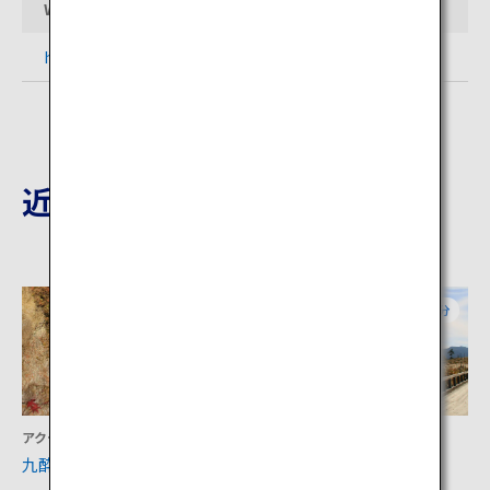
Webサイト
http://www.yumeooturihashi.com/
近隣の観光地
大分
大分
アクティビティ
アクティビティ
九酔渓
タデ原湿原