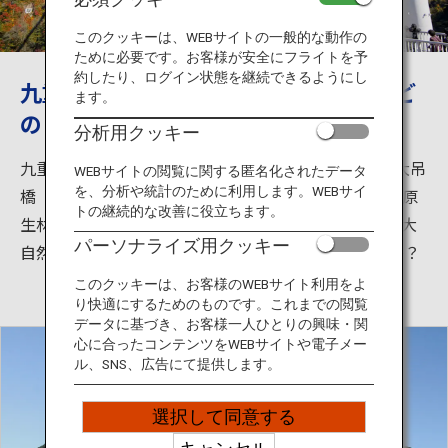
旅のお役立ち情報
このクッキーは、WEBサイトの一般的な動作の
ために必要です。お客様が安全にフライトを予
ANA サービス
約したり、ログイン状態を継続できるようにし
九重の夢大吊橋は日本一。龍門の滝など
ます。
の自然など観光スポットが豊富
分析用クッキー
閉じる
九重”夢”大吊橋は長さ390ｍ、高さ173ｍの日本一の大吊
WEBサイトの閲覧に関する匿名化されたデータ
を、分析や統計のために利用します。WEBサイ
橋（歩行者専用）です。橋からは震動の滝と九酔渓の原
トの継続的な改善に役立ちます。
生林が一望でき、四季折々の渓谷美が堪能できます。大
パーソナライズ用クッキー
自然を感じるために、一度訪れてはいかがでしょうか？
このクッキーは、お客様のWEBサイト利用をよ
り快適にするためのものです。これまでの閲覧
データに基づき、お客様一人ひとりの興味・関
心に合ったコンテンツをWEBサイトや電子メー
ル、SNS、広告にて提供します。
選択して同意する