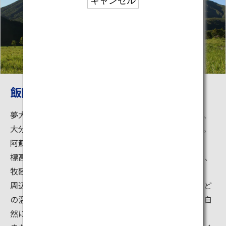
キャンセル
飯田高原
夢大吊橋、龍門の滝、飯田高原、たくさんの温泉など、
大分県九重町には観光スポットが多く点在しています。
阿蘇くじゅう国立公園内に位置する飯田高原です。
標高800mから1,200mにかけてゆるやかな丘陵が続き、
牧歌的な風景が広がっています。
周辺には、寒の地獄温泉、筌の口温泉、長者原温泉など
の温泉が随所に点在し、旅館や立ち寄り湯、牧場など自
然に触れ合える施設があります。