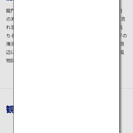
龍門の滝は松木川沿いの竜門寺の境内にある滝で1段目
の滝は高さ20m，幅40mで深い滝壷があり、滝壺から流
れ落ちる2段目の滝は安山岩の岩壁を滑るように流れ落
ちる約50ｍの滝になっています。この2段目の滝が絶好の
滝滑りになっており、夏には若者や子供達の歓声が滝周
辺にこだましにぎわいます。夏の滝滑りはこの地方の風
物詩です。
観光地詳細