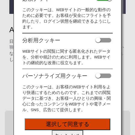
ちまして新規予約・発券・搭乗を終了いたしまし
た。
このクッキーは、WEBサイトの一般的な動作の
ために必要です。お客様が安全にフライトを予
約したり、ログイン状態を継続できるようにし
ます。
ANAがつなぐ、日本各地の魅力
分析用クッキー
日本には、主要都市の先にもまだ多くの魅力があります。
羽田空港から、ANAは全国40以上の空港へとつながり、豊か
WEBサイトの閲覧に関する匿名化されたデータ
な自然や文化、各地ならではの食の魅力を持つ地域へお連れ
を、分析や統計のために利用します。WEBサイ
します。
トの継続的な改善に役立ちます。
パーソナライズ用クッキー
このクッキーは、お客様のWEBサイト利用をよ
り快適にするためのものです。これまでの閲覧
データに基づき、お客様一人ひとりの興味・関
心に合ったコンテンツをWEBサイトや電子メー
ル、SNS、広告にて提供します。
選択して同意する