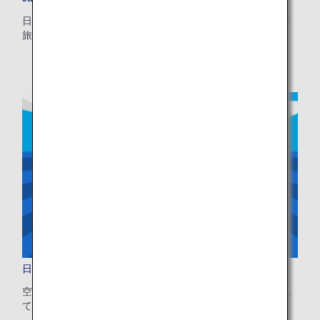
・表示金額は選択いただいた条件でのもっともおトクな運賃となりま
す。
日本での待ち望んだ休日を計画し、お食事、ご宿泊、日帰り
・表示金額と空席状況は最新ではない場合があります。[検索する]ボタ
旅行などのヒントをご覧いただけます。
ンより最新の空席照会結果をご確認ください。
・「＊」は現在金額が確認できない都市・日付となります。空席照会結
果画面にて最新の情報をご確認ください。
・表示金額には、運賃、
燃油特別付加運賃
、
航空保険特別料金
、その他
の各種税金、料金などが含まれます。発券時に再計算するため、変動す
る可能性があります。
・複数空港がある都市においては、複数空港の中でのおトクな運賃が表
示される場合があります。
検索する
日本到着後の移動も安心
空港から宿泊先までのバス・鉄道・タクシーを事前に手配し
て、スムーズに旅を始めませんか？