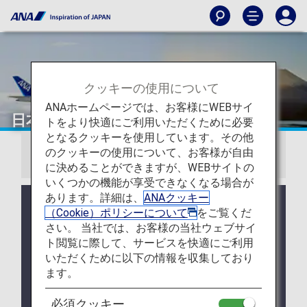
クッキーの使用について
ANAホームページでは、お客様にWEBサイ
日本国内線運賃
トをより快適にご利用いただくために必要
となるクッキーを使用しています。その他
のクッキーの使用について、お客様が自由
お知らせ
に決めることができますが、WEBサイトの
いくつかの機能が享受できなくなる場合が
あります。詳細は、
ANAクッキー
2026年5月19日ご搭乗分より、日本国内線運賃がリ
（Cookie）ポリシーについて
をご覧くだ
ニューアルされ、お客様の多様なニーズに合わせた
さい。 当社では、お客様の当社ウェブサイ
3種類の運賃からお選びいただけます。
ト閲覧に際して、サービスを快適にご利用
2026年5月19日以降の搭乗分に関する運賃一覧はこ
いただくために以下の情報を収集しており
ちら
ます。
ANA Discover Japan 運賃は、2026年5月18日をも
必須クッキー