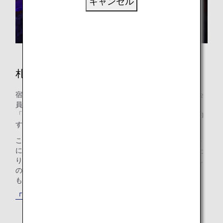
キャンセル
札幌のホテル
宿泊施設のご予約はお済みですか？ANAマイレージクラブ会
員のお客様は、世界の約100万軒のホテルが利用できる
「ANAワールドホテル」サービスを使って、ホテルをご予約
することができます。
このサービスを使えば、ANAマイレージクラブのアカウント
にログインして最適なホテルを選ぶだけで、マイルを貯めた
り使ったりできます。ご家族でプール付きのホテルをお探し
の方も、ご出張のニーズにお応えするホテルをお探しの方
も、最適な「もうひとつの我が家」が見つかります。
「ANAワールドホテル」サービスでホテルを探す