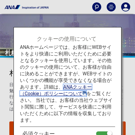
クッキーの使用について
ANAホームページでは、お客様にWEBサイ
札幌
トをより快適にご利用いただくために必要
となるクッキーを使用しています。その他
のクッキーの使用について、お客様が自由
札幌を知ろう
に決めることができますが、WEBサイトの
いくつかの機能が享受できなくなる場合が
日本で5番目に大きい都市、札幌には、活気あふれる飲食街、
あります。詳細は、
ANAクッキー
魅惑のナイトライフ、充実したショッピングエリアなど、旅
（Cookie）ポリシーについて
をご覧くだ
行者が日本の都市に求めるすべてを備えています。寒い冬に
さい。 当社では、お客様の当社ウェブサイ
なると幻想的な街並みへと変貌し、有名な雪まつりの時期に
ト閲覧に際して、サービスを快適にご利用
は、札幌の人口が倍増するとも言われています。
いただくために以下の情報を収集しており
ます。
札幌へのフライトを探す
必須クッキー