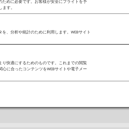
作のために必要です。お客様が安全にフライトを予
します。
タを、分析や統計のために利用します。WEBサイト
ガイド
マップおよび空港内に関するその他の情報。
をより快適にするためのものです。これまでの閲覧
関心に合ったコンテンツをWEBサイトや電子メー