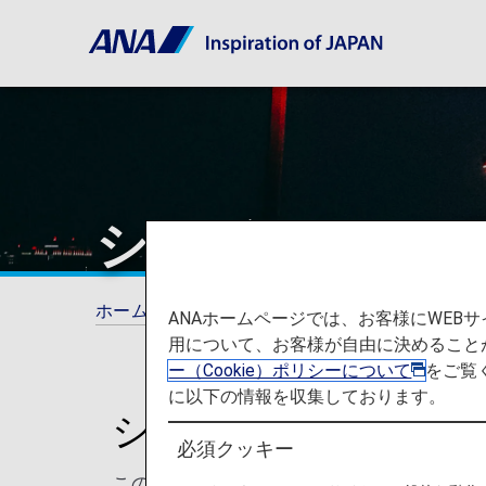
シカゴ - オヘ
ホーム
ご旅行の準備
空港と都市に関する
ANAホームページでは、お客様にWE
用について、お客様が自由に決めること
ー（Cookie）ポリシーについて
をご覧
に以下の情報を収集しております。
シカゴ - オヘア国
必須クッキー
このページでは、シカゴ・オヘア国際空港