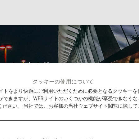
ア国際空港
クッキーの使用について
情報
シカゴ - オヘア国際空港
Bサイトをより快適にご利用いただくために必要となるクッキー
ができますが、WEBサイトのいくつかの機能が享受できなくな
ください。 当社では、お客様の当社ウェブサイト閲覧に際し
際空港からの発着
から目的地までの役立つ情報をご紹介します。