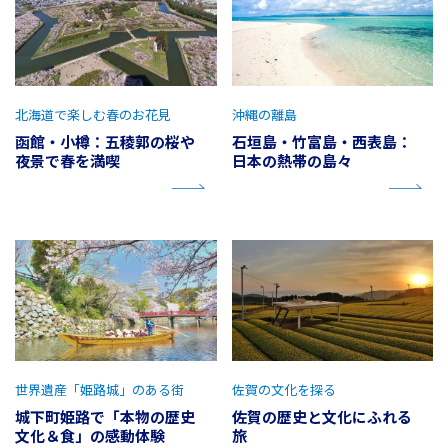
北海道で楽しむ春のお花見
沖縄の離島
函館・小樽：五稜郭の桜や
石垣島・竹富島・西表島：
夜景で春を満喫
日本の熱帯の島々
世界遺産「姫路城」のある街
佐賀の文化を探る
城下町姫路で「本物の歴史
佐賀の歴史と文化にふれる
文化＆食」の感動体験
旅