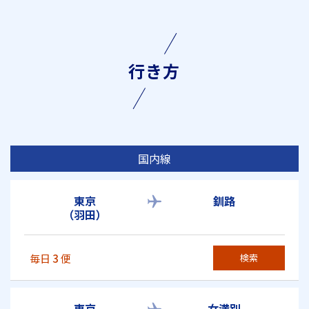
行き方
国内線
東京
釧路
（羽田）
毎日
3
便
検索
東京
女満別