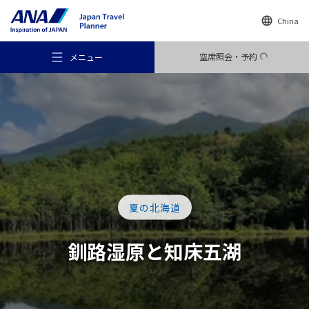
China
空席照会・予約
メニュー
おすすめの旅
夏の北海道
旅のアイデア
釧路湿原と
知床五湖
行き先