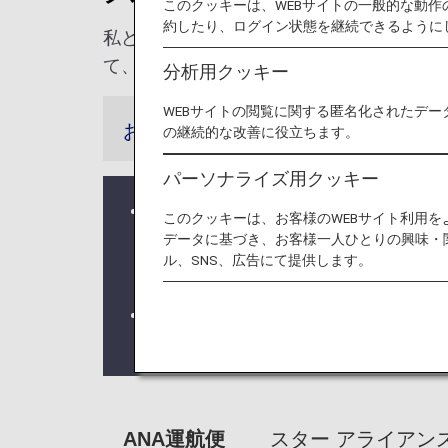
このクッキーは、WEBサイトの一般的な動
約したり、ログイン状態を継続できるように
私どもは、プレミアムメンバーの皆さまに
て、お客様の空の旅によりご満足いただけ
分析用クッキー
WEBサイトの閲覧に関する匿名化されたデー
お知らせ
の継続的な改善に役立ちます。
パーソナライズ用クッキー
システムの不具合により、国内線特典
このクッキーは、お客様のWEBサイト利用
ービスの情報が連携されない事象が
データに基づき、お客様一人ひとりの興味・
ル、SNS、広告にて提供します。
ステイタスカードやデジタルカード
2028年4月よりANAスーパーフ
詳しくは
ANAスーパーフライヤーズ
ANA運航便
スター アライアン