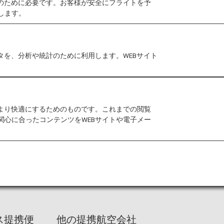
作のために必要です。お客様が安全にフライトを予
します。
できる限り快適にお過ごしいただけるよう心がけていま
ることを願っております。
タを、分析や統計のために利用します。WEBサイト
航空券をWEBでご予約の場合、ANA以外の運航便で
をより快適にするためのものです。これまでの閲覧
発生しております。ご不便をおかけいたしますが、プレ
関心に合ったコンテンツをWEBサイトや電子メー
をご提示ください。
ライヤーズカードのサービスリニューアルを実施いたします
カードの制度変更
をご確認ください。
ス提携便
他の提携航空会社