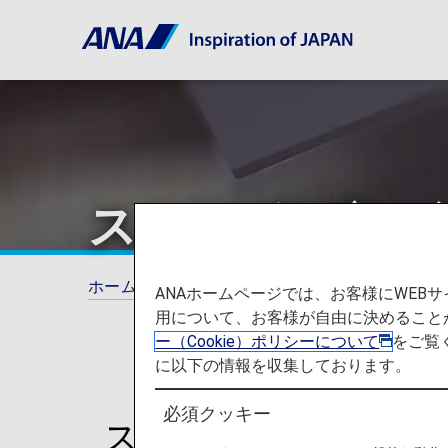
スムーズな空の
ホーム
ANAマイレージクラブ
プレミアム
ANAホームページでは、お客様にWE
用について、お客様が自由に決めること
ー（Cookie）ポリシーについて
をご覧
に以下の情報を収集しております。
必須クッキー
スムーズで快適な空