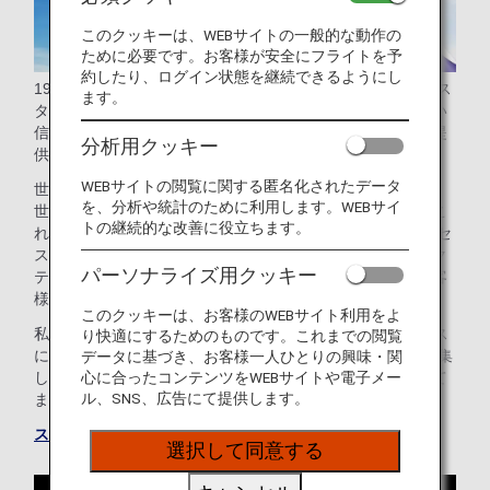
このクッキーは、WEBサイトの一般的な動作の
ために必要です。お客様が安全にフライトを予
約したり、ログイン状態を継続できるようにし
1997年に世界初のグローバルな航空連合として設立されたス
ます。
ターアライアンスは、広大な世界規模のネットワーク、高い
信頼性、そしてシームレスなサービスを大切な価値として提
分析用クッキー
供し続けています。
WEBサイトの閲覧に関する匿名化されたデータ
世界の主要航空会社26社が加盟するスターアライアンスは、
を、分析や統計のために利用します。WEBサイ
世界の90%をカバーする広大なネットワークを誇ります。こ
トの継続的な改善に役立ちます。
れにより、190カ国、1,150以上の空港へシームレスにアクセ
スでき、スムーズで快適な移動が可能です。さらに、コネク
パーソナライズ用クッキー
ティング・パートナーである吉祥航空との連携により、お客
様の旅の選択肢はより一層広がっています。
このクッキーは、お客様のWEBサイト利用をよ
私たちは「a world effortlessly connected -世界をシームレス
り快適にするためのものです。これまでの閲覧
につなぐ-」というビジョンのもと、加盟航空会社の力を結集
データに基づき、お客様一人ひとりの興味・関
し、今後もお客様の空の旅をより豊かにすることを目指して
心に合ったコンテンツをWEBサイトや電子メー
ル、SNS、広告にて提供します。
まいります。
スター アライアンスウェブサイトにアクセスする
選択して同意する