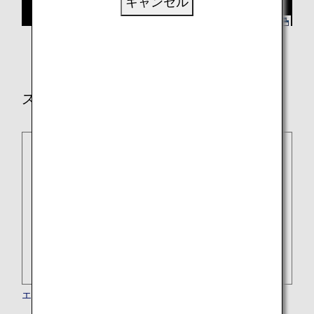
キャンセル
スター アライアンス加盟航空会社
エーゲ航空