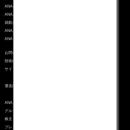
ANAについて
ANAからのお知らせ
就航都市
ANAがお約束する体験
ANAマイレージクラブ
お問い合わせ
技術的なお問い合わせ（推奨環境）
サイトマップ
運送約款
ANAグループについて
グループ企業一覧
株主・投資家情報
プレスリリース