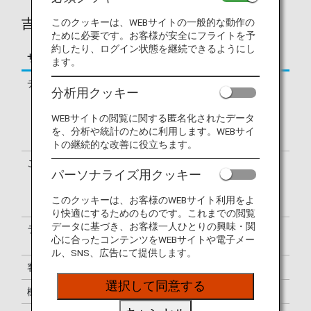
吉祥航空（HO）のフライトのご案内
このクッキーは、WEBサイトの一般的な動作の
ために必要です。お客様が安全にフライトを予
約したり、ログイン状態を継続できるようにし
サービス
説明
ます。
チェックイン
吉祥航空（HO）のチェックインカウ
分析用クッキー
ンターでの手続きとなります。（出発
地が日本でも海外でも同様です。）出
WEBサイトの閲覧に関する匿名化されたデータ
発ターミナルは、eチケットお客様控
を、分析や統計のために利用します。WEBサイ
でご確認ください。
トの継続的な改善に役立ちます。
ご利用便名の確認
搭乗券は吉祥航空便名（HO）で表示
パーソナライズ用クッキー
されます。空港の案内表示は、HO・
NHまたはHO便名のみで表示されま
このクッキーは、お客様のWEBサイト利用をよ
す。
り快適にするためのものです。これまでの閲覧
データに基づき、お客様一人ひとりの興味・関
ラウンジのご利用
ラウンジのご利用については
ラウンジ
心に合ったコンテンツをWEBサイトや電子メー
のご案内
をご覧ください。
ル、SNS、広告にて提供します。
客室乗務員
吉祥航空の客室乗務員が乗務します。
選択して同意する
機内サービス
吉祥航空のサービス基準に準じます。