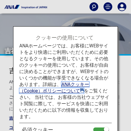
クッキーの使用について
ANAホームページでは、お客様にWEBサイ
吉祥航空（HO）
トをより快適にご利用いただくために必要
となるクッキーを使用しています。その他
のクッキーの使用について、お客様が自由
吉祥航空のコードシェアのご案内
に決めることができますが、WEBサイトの
いくつかの機能が享受できなくなる場合が
ANAとのコードシェア便のサービスは以下のとおり運航会社
あります。詳細は、
ANAクッキー
より提供されます。
（Cookie）ポリシーについて
をご覧くだ
さい。 当社では、お客様の当社ウェブサイ
ご注意
コードシェア便は通例、運航会社の規約や条件が適用
されます。詳細については、ご予約時、もしくは各運航会社
ト閲覧に際して、サービスを快適にご利用
に直接お問い合わせください。
いただくために以下の情報を収集しており
ます。
吉祥航空のサイト
コードシェア便一覧
必須クッキー