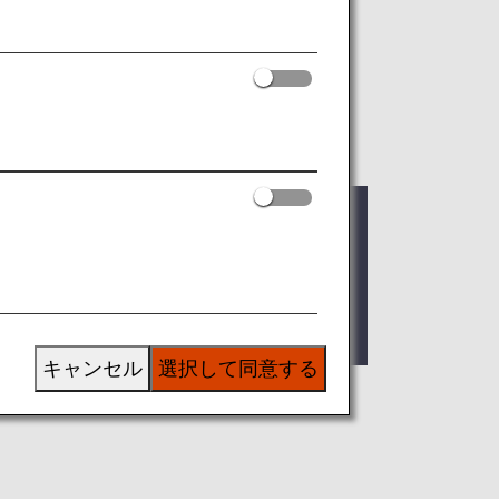
ート！
より便利で使いやすい
空席照会・予約機能
へ
MORE
キャンセル
選択して同意する