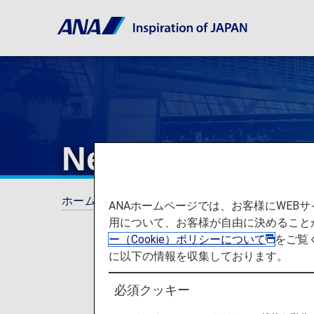
New Travel Exp
ホーム
旅の計画とご予約
New Travel Expe
ANAホームページでは、お客様にWE
用について、お客様が自由に決めること
ー（Cookie）ポリシーについて
をご覧
に以下の情報を収集しております。
必須クッキー