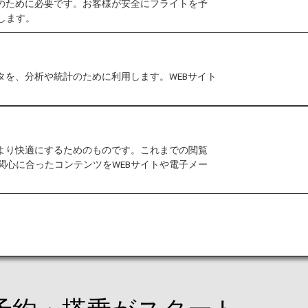
作のために必要です。お客様が安全にフライトを予
します。
本国内線の新しい搭乗がスタ
タを、分析や統計のために利用します。WEBサイト
運賃
について
をより快適にするためのものです。これまでの閲覧
関心に合ったコンテンツをWEBサイトや電子メー
MORE