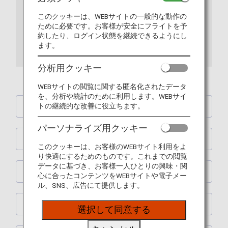
このクッキーは、WEBサイトの一般的な動作の
「日本国内線」「国際線」アイコンが両方ある項目は、
ために必要です。お客様が安全にフライトを予
両方に新設された機能内容です。「日本国内線」と「国
約したり、ログイン状態を継続できるようにし
ます。
際線」アイコンいずれか一方の項目は、アイコンの記載
がある方で新設された機能内容です。
分析用クッキー
WEBサイトの閲覧に関する匿名化されたデータ
を、分析や統計のために利用します。WEBサイ
トの継続的な改善に役立ちます。
全般
パーソナライズ用クッキー
空席照会
このクッキーは、お客様のWEBサイト利用をよ
り快適にするためのものです。これまでの閲覧
データに基づき、お客様一人ひとりの興味・関
サービス
心に合ったコンテンツをWEBサイトや電子メー
ル、SNS、広告にて提供します。
カート
選択して同意する