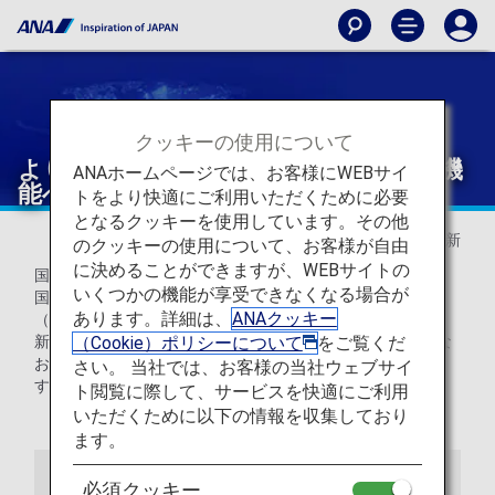
クッキーの使用について
より便利で使いやすい空席照会・予約機
ANAホームページでは、お客様にWEBサイ
能へ
トをより快適にご利用いただくために必要
となるクッキーを使用しています。その他
2025年5月20日 更新
のクッキーの使用について、お客様が自由
に決めることができますが、WEBサイトの
国際線は2025年4月15日からリニューアルいたします。
いくつかの機能が享受できなくなる場合が
国内線は2025年5月29日からリニューアルいたします。
あります。詳細は、
ANAクッキー
（2026年5月18日ご搭乗のご予約分までは対象外）
（Cookie）ポリシーについて
をご覧くだ
新機能や変更となる機能は下記の詳細をご覧ください。（な
お、特典航空券に関しては機能が異なる場合がございま
さい。 当社では、お客様の当社ウェブサイ
す。）
ト閲覧に際して、サービスを快適にご利用
いただくために以下の情報を収集しており
ます。
必須クッキー