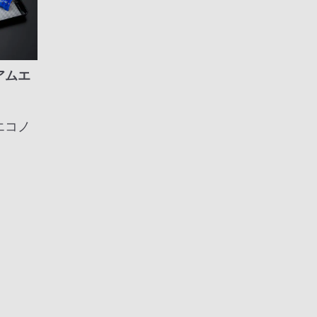
アムエ
エコノ