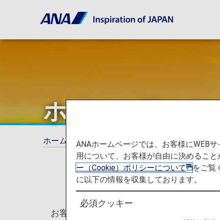
ホノルル線のサ
ホーム
ANAがお約束する体験
ホノルル線
ANAホームページでは、お客様にWE
用について、お客様が自由に決めること
ー（Cookie）ポリシーについて
をご覧
に以下の情報を収集しております。
必須クッキー
お客様にハワイ到着前からリゾート気分を