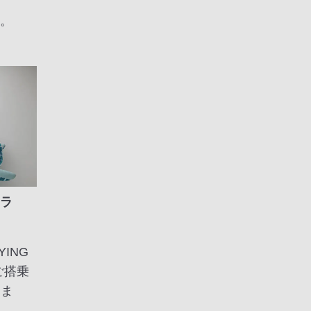
す。
（ラ
ING
ご搭乗
けま