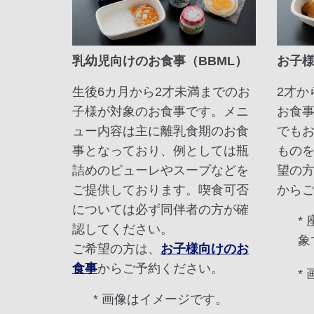
乳幼児向けのお食事（BBML）
お子様
生後6カ月から2才未満までのお
2才か
子様が対象のお食事です。メニ
お食
ュー内容は主に離乳食期のお食
でも
事となっており、例としては瓶
もの
詰めのピューレやスープなどを
望の
ご提供しております。喫食可否
から
については必ず同伴者の方が確
*
認してください。
象
ご希望の方は、
お子様向けのお
食事
からご予約ください。
*
* 画像はイメージです。