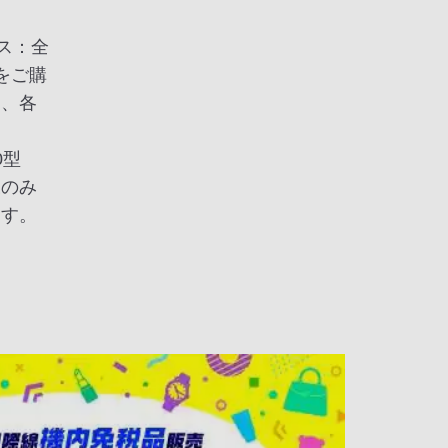
ビス：全
をご購
お、各
、
0型
様のみ
ます。