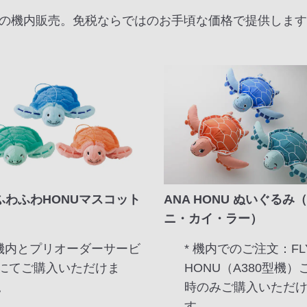
Aの機内販売。免税ならではのお手頃な価格で提供しま
 ふわふわHONUマスコット
ANA HONU ぬいぐるみ
ト
ニ・カイ・ラー）
 機内とプリオーダーサービ
* 機内でのご注文：FLY
にてご購入いただけま
HONU（A380型機）
。
時のみご購入いただ
す。