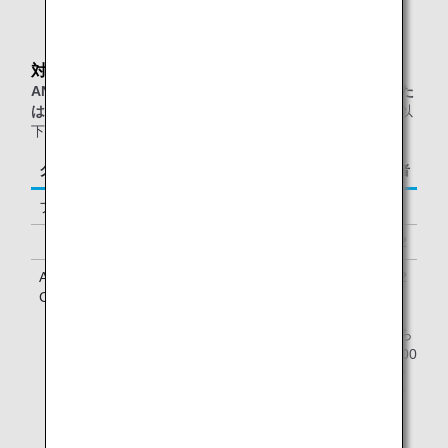
対象のお客様
ANAグループ運航便（エアージャパン(NQ)便名を除く）また
は他スター アライアンス加盟航空会社運航便
をご利用の、以
下に該当するお客様が対象となります。
クラス／ステイタス
ご同行者
ファーストクラス
1名様
「ダイヤモンドサービス」メンバー
1名様 *2
ANA Million Miler Program「Lounge Access
1名様 *2
Card」をお持ちのお客様 *1
* ANA「ダイヤモンドサービス」メンバーは、2人目から
4人目のご同行者がいらっしゃる場合、1名様につき5000
マイル、4アップグレードポイント、またはラウンジご
利用券1枚でご一緒にANA出発ラウンジをご利用いただ
けます。