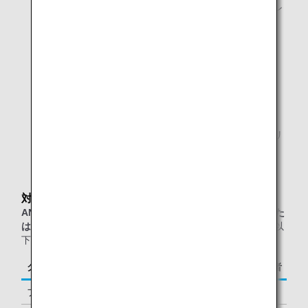
を提供しております。お客様ご自身のスマートフォン
やPCなどのデジタル端末でご覧いただけます。
プリントサービスのあるワークエリア
シャワールーム
マッサージチェアのあるリラクゼーションコーナー
ANAオリジナルアロマ
日本古来の高野槙や吉野檜、またミントやローズマリ
ーなど12種類の100％天然アロマをブレンド
対象のお客様
ANAグループ運航便（エアージャパン(NQ)便名を除く）また
は他スター アライアンス加盟航空会社運航便
をご利用の、以
下に該当するお客様が対象となります。
クラス／ステイタス
ご同行者
ファーストクラス
1名様