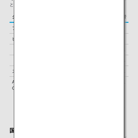
となります。
クラス／ステイタス
ご同行者
ファーストクラス
1名様
ビジネスクラス
-
「ダイヤモンドサービス」メンバー
1名様 *1
「プラチナサービス」メンバー
1名様 *1
スーパーフライヤーズ会員
1名様 *1
ANA Million Miler Program「Lounge Access
1名様 *1
Card」をお持ちのお客様
*1.
メンバーご本人様と同一便でご到着の際にラウンジを
ご利用いただけます。
国内線到着ラウンジとして
ANAグループ運航国内線で当日ご到着の、「ダイヤモン