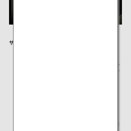
サービス内容
フリーWi-Fi
新聞・雑誌
新聞・雑誌はANAアプリによるデジタル版コンテンツ
を提供しております。お客様ご自身のスマートフォン
やPCなどのデジタル端末でご覧いただけます。
プライベートなワークエリア
マッサージチェアのあるリラクゼーションコーナー
シャワールーム
ANAオリジナルアロマ
日本古来の高野槙や吉野檜、またミントやローズマリ
ーなど12種類の100％天然アロマをブレンド