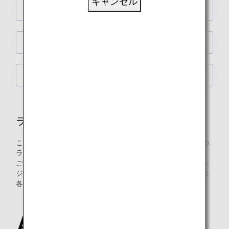
キャンセル
ANA LOUNGE
ANA ARRIVAL LOUNGE
NAA（成田国際空港）シャワールーム
ラウンジ
このページでは、ANAグループ運航便国際線をご利用の際の
ラウンジご入室の詳細をご案内します。
ご注意：日本国外の空港にてお乗り継ぎの場合には、ラウン
ジ入室基準が異なる場合がございます。入室基準に関しては
各運航会社にお問い合わせください。