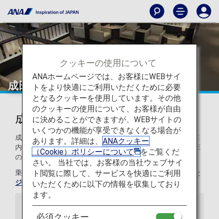
クッキーの使用について
ANAホームページでは、お客様にWEBサイ
成田
トをより快適にご利用いただくために必要
となるクッキーを使用しています。その他
のクッキーの使用について、お客様が自由
成田国際空港のラウンジ
に決めることができますが、WEBサイトの
いくつかの機能が享受できなくなる場合が
成田国際空港のANAラウンジをご利用いただくお客様へご案
あります。詳細は、
ANAクッキー
内いたします。成田のANA SUITE LOUNGE、ANA LOUNGE
（Cookie）ポリシーについて
をご覧くだ
の設備やお食事をご紹介します。
さい。 当社では、お客様の当社ウェブサイ
ト閲覧に際して、サービスを快適にご利用
乗り継ぎ時のご利用について、詳しくは
乗り継ぎ時のラウン
ジサービスについて
をご覧ください。
いただくために以下の情報を収集しており
ます。
お知らせ
必須クッキー