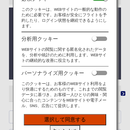
このクッキーは、WEBサイトの一般的な動作の
ために必要です。お客様が安全にフライトを予
価格改定のお知らせ：2025年9月16日販売分より、
約したり、ログイン状態を継続できるようにし
有料ラウンジサービスのご利用料金を変更いたしま
ます。
す。改定後の料金につきましては、「
ご利用料金
」
をご確認ください。
分析用クッキー
成田空港の国際線出発ラウンジ内シャワールームの
予約サービスは、3月5日導入予定でしたが延期して
WEBサイトの閲覧に関する匿名化されたデータ
おります。申し訳ございません。尚、開始時期は未
を、分析や統計のために利用します。WEBサイ
トの継続的な改善に役立ちます。
定です。
ご利用の際は従来通りラウンジ内シャワールーム受
付端末よりお申込み下さい。
パーソナライズ用クッキー
このクッキーは、お客様のWEBサイト利用をよ
り快適にするためのものです。これまでの閲覧
ラウンジ
「ANA SUITE LOUNGE」ご利用券
有
データに基づき、お客様一人ひとりの興味・関
心に合ったコンテンツをWEBサイトや電子メー
ル、SNS、広告にて提供します。
ANA SUITE LOUNGE
選択して同意する