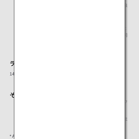
ドサービス」メンバー、およびANAグループ運航国内線
で当日ご到着のご同行者1名様
ANAグループ運航国内線で当日ご到着の、ANA Million
Miler Program「Lounge Access Card」をお持ちのお客
様、およびANAグループ運航国内線で当日ご到着のご同
行者1名様
ラウンジオープン時間
14:00～17:50（ANAグループ運航国内線最終便出発まで）
その他
ご同行者につきましては対象となるお客様と同時にラウ
ンジへご入室ください。
飲酒運転・20歳未満の方の飲酒は法律で禁止されていま
す。
* ANAグループ運航便国際線でご到着のお客様