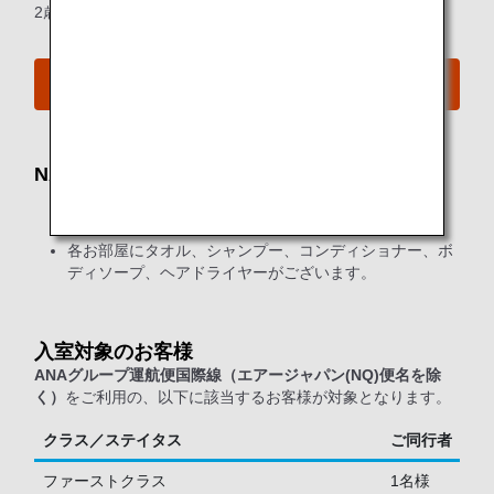
2歳未満の幼児は同行者としての数に含まれません。
空港MAPはこちらをご覧ください
NAA（成田国際空港）シャワールーム
第1ターミナル 中央2F（出国手続き前）にございます。
各お部屋にタオル、シャンプー、コンディショナー、ボ
ディソープ、ヘアドライヤーがございます。
入室対象のお客様
ANAグループ運航便国際線（エアージャパン(NQ)便名を除
く）
をご利用の、以下に該当するお客様が対象となります。
クラス／ステイタス
ご同行者
ファーストクラス
1名様