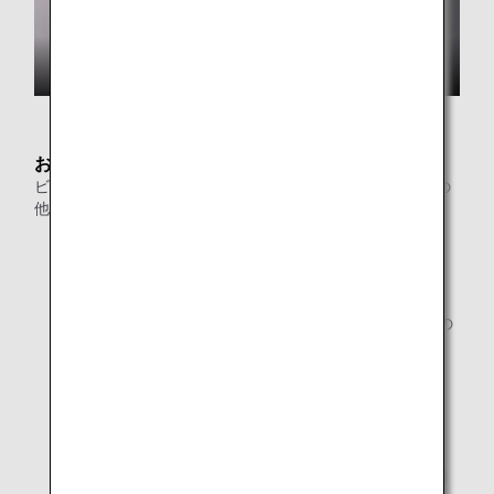
お食事
ビュッフェカウンターやヌードルバーでのお料理のご提供の
他、日本酒、焼酎などをお楽しみいただけます。
ビュッフェカウンター
ヌードルバー
伝統的な日本のアルコール飲料（日本酒と焼酎）専用の
カウンター
お飲み物のメニュー (ANA LOUNGE)
お食事のメニュー (ANA LOUNGE)
* 提供するメニューは都合により予告なく変更になる場