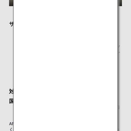
サービス内容
ビジネスサポート環境
新聞・雑誌
新聞・雑誌はANAアプリによるデジタル版コンテンツ
を提供しております。お客様ご自身のスマートフォン
やPCなどのデジタル端末でご覧いただけます。
シャワールーム
シャワールームは時間帯によっては混雑しますので、
時間に余裕を持ってお越しください。
対象のお客様
国際線到着ラウンジとして
* 他のスター アライアンス加盟航空会社運航便でご到着
のお客様はラウンジをご利用になれません。
ANAグループ運航便国際線（エアージャパン(NQ)便名を除
く）
をご利用の、以下に該当する当日ご到着のお客様が対象