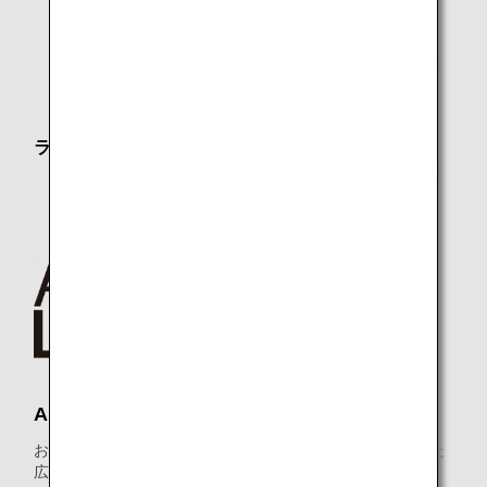
*1.
ANAグループ運航便ご利用時に限ります。
*2.
メンバーご本人様と同一便でご出発の際にラウンジを
ご利用いただけます。
ラウンジオープン時間
第5サテライト：7:00～ANAグループ運航国際線最終便
出発まで
ANA LOUNGE
お食事のサービス、リラクゼーションエリアなどがそろった
広々とした快適な空間で、ご搭乗までの時間をおくつろぎく