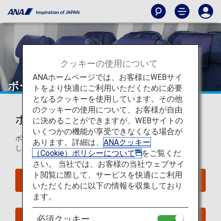
クッキーの使用について
ANAホームページでは、お客様にWEBサイ
ボーイング787-10（781）
トをより快適にご利用いただくために必要
となるクッキーを使用しています。その他
のクッキーの使用について、お客様が自由
ボーイング787-10 (781)
に決めることができますが、WEBサイトの
いくつかの機能が享受できなくなる場合が
ボーイング787-10 (781)のシートマップについてご案内いた
あります。詳細は、
ANAクッキー
します。
（Cookie）ポリシーについて
をご覧くだ
さい。 当社では、お客様の当社ウェブサイ
ト閲覧に際して、サービスを快適にご利用
座席照会
いただくために以下の情報を収集しており
ます。
必須クッキー
今すぐ予約