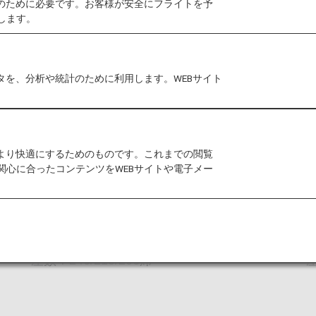
作のために必要です。お客様が安全にフライトを予
します。
タを、分析や統計のために利用します。WEBサイト
をより快適にするためのものです。これまでの閲覧
関心に合ったコンテンツをWEBサイトや電子メー
ボーイング787-9 (789)
座数：246/215/206席
座