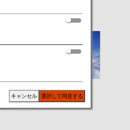
ボーイング787-8 (788)
キャンセル
選択して同意する
数：240/184席