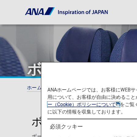
ボーイング787-
ホーム
ご旅行の準備
シートマップ
ボー
ANAホームページでは、お客様にWE
用について、お客様が自由に決めること
ー（Cookie）ポリシーについて
をご覧
に以下の情報を収集しております。
ボーイング787-8 (
必須クッキー
ボーイング787-8 (788)のシートマッ