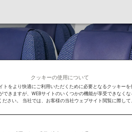
8（788）
クッキーの使用について
イング787-8（788）
Bサイトをより快適にご利用いただくために必要となるクッキー
ができますが、WEBサイトのいくつかの機能が享受できなくな
ください。 当社では、お客様の当社ウェブサイト閲覧に際し
788)シートマップ
プについてご案内いたします。