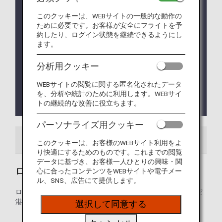
英国への渡航に必要な電子渡航認証「ETA」申請に
ついて
このクッキーは、WEBサイトの一般的な動作の
ために必要です。お客様が安全にフライトを予
英国政府は特定の国（2025年1月8日より日本国籍
約したり、ログイン状態を継続できるようにし
も対象）から英国政府の指定する目的で入国する渡
ます。
航者に対し、電子渡航認証（Electronic Travel
Authorisation：ETA）の取得を義務化します。
分析用クッキー
詳細は
英国への渡航に必要な電子渡航認証「ETA」
申請について
よりご確認ください。
WEBサイトの閲覧に関する匿名化されたデータ
現在、Fast Track（入国審査優先レーン）はご利用
を、分析や統計のために利用します。WEBサイ
トの継続的な改善に役立ちます。
いただけません。
パーソナライズ用クッキー
空港ガイド
ご案内
このクッキーは、お客様のWEBサイト利用をよ
り快適にするためのものです。これまでの閲覧
データに基づき、お客様一人ひとりの興味・関
ロンドン - ヒースロー空港ガイド
心に合ったコンテンツをWEBサイトや電子メー
ル、SNS、広告にて提供します。
ロンドン・ヒースロー空港の発着ターミナルマップおよび空
港内に関するその他の情報。
選択して同意する