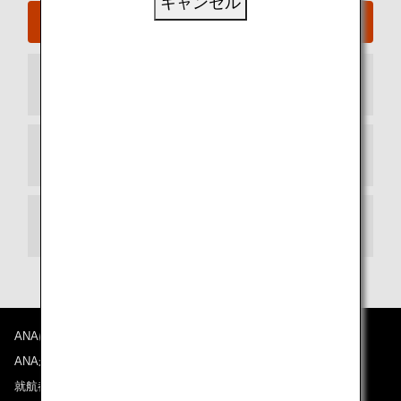
キャンセル
ロンドン - ヒースロー空港ウェブサイト
到着ターミナル
出発ターミナル
お乗り継ぎ
ANAについて
ANAからのお知らせ
就航都市