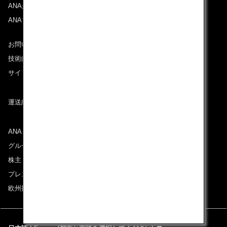
ANAがお約束する体験
ANAマイレージクラブ
お問い合わせ
技術的なお問い合わせ（推奨環境）
サイトマップ
運送約款
ANAグループについて
グループ企業一覧
株主・投資家情報
プレスリリース
欧州採用情報