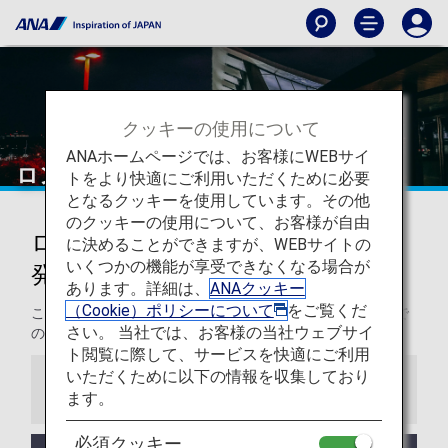
クッキーの使用について
ANAホームページでは、お客様にWEBサイ
ロンドン - ヒースロー空港
トをより快適にご利用いただくために必要
となるクッキーを使用しています。その他
のクッキーの使用について、お客様が自由
ロンドン - ヒースロー空港からの
に決めることができますが、WEBサイトの
いくつかの機能が享受できなくなる場合が
発着
あります。詳細は、
ANAクッキー
（Cookie）ポリシーについて
をご覧くだ
このページでは、ロンドン・ヒースロー空港から目的地まで
さい。 当社では、お客様の当社ウェブサイ
の役立つ情報をご紹介します。
ト閲覧に際して、サービスを快適にご利用
いただくために以下の情報を収集しており
お知らせ
ます。
必須クッキー