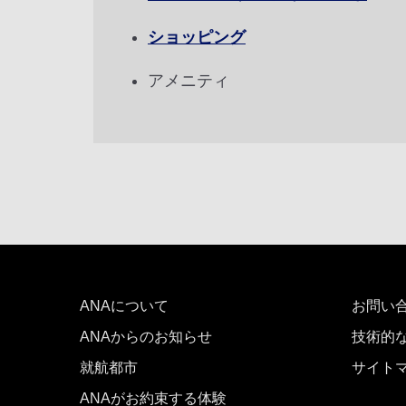
前後3日の運賃を検索
ショッピング
・表示金額は選択いただいた条件でのもっともおトクな
・表示金額と空席状況は最新ではない場合があります。[
アメニティ
・「＊」は現在金額が確認できない都市・日付となりま
・表示金額には、運賃、
燃油特別付加運賃
、
航空保険特
・複数空港がある都市においては、複数空港の中でのお
ANAについて
お問い
ANAからのお知らせ
技術的
就航都市
サイト
ANAがお約束する体験