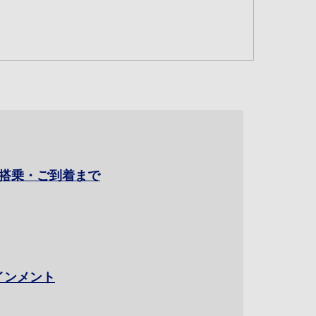
搭乗・ご到着まで
要時間を追加する
テインメント
について