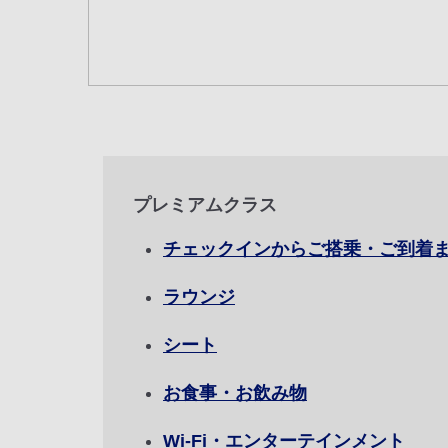
複数都市で検索
エコノミークラス
往復で異なるクラスで検索
ご利
往路出発日および時間帯
日付を選択
プレミアムクラス
時間帯指定なし
チェックインからご搭乗・ご到着
経由地および乗り継ぎ所要時間を追
ラウンジ
シート
1人
お食事・お飲み物
Wi-Fi・エンターテインメント