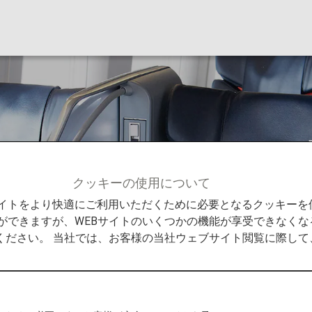
スのアメニティ（日
クッキーの使用について
アメニティ（日本国内線）
Bサイトをより快適にご利用いただくために必要となるクッキー
ができますが、WEBサイトのいくつかの機能が享受できなくな
ください。 当社では、お客様の当社ウェブサイト閲覧に際し
分から、日本国内線の予約検索画面での表記を従来の「プレ
エコノミークラス」へ変更いたしました。なお、当表記