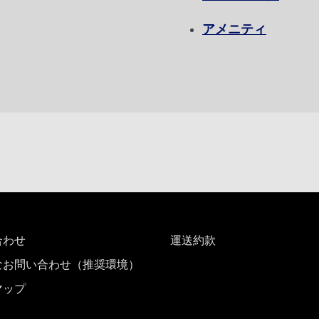
アメニティ
運賃となります。
検索する]ボタンより最新の空席照会結果をご確認ください。
す。空席照会結果画面にて最新の情報をご確認ください。
別料金
、その他の各種税金、料金などが含まれます。発券時に再計算するため、変動
トクな運賃が表示される場合があります。
合わせ
運送約款
なお問い合わせ（推奨環境）
マップ