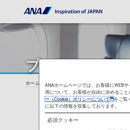
プレミアムクラ
ホーム
ご利用ガイド
プレミアムクラスの
ANAホームページでは、お客様にWE
用について、お客様が自由に決めること
ー（Cookie）ポリシーについて
をご覧
に以下の情報を収集しております。
* 2026年5月19日以降のご搭乗
トクラス（プレミアムクラス）」・「
必須クッキー
せん。