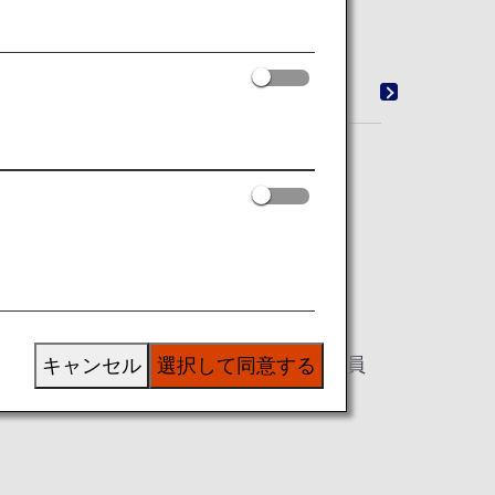
物
Wi-Fi・エンターテインメント
ショッピ
布とスリッパをご用意しております。
いますので、ご希望のお客様は客室乗務員
キャンセル
選択して同意する