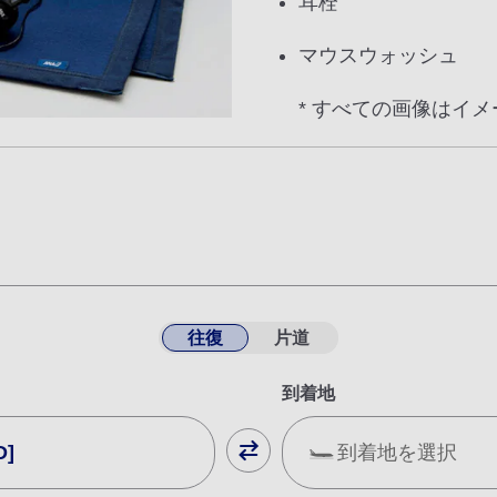
耳栓
マウスウォッシュ
* すべての画像はイ
往復
片道
到着地
D]
到着地を選択