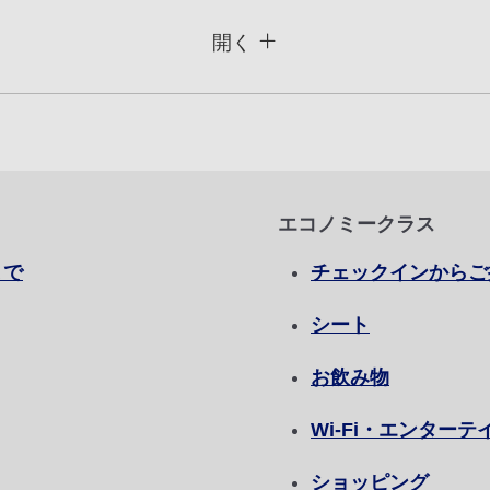
閉じる
運賃タイプ指定なし
開く
用条件
復路出発日および時間帯
日付を選択
エコノミークラス
時間帯指定なし
まで
チェックインからご
加する
経由地および乗り継ぎ所
シート
お飲み物
Wi-Fi・エンター
プロモーションコード
ショッピング