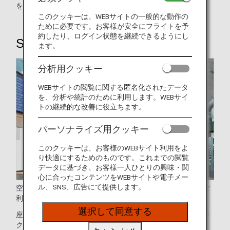
をご案内いたします。
このクッキーは、WEBサイトの一般的な動作の
ために必要です。お客様が安全にフライトを予
約したり、ログイン状態を継続できるようにし
STEP1：空港での手続き
ます。
分析用クッキー
WEBサイトの閲覧に関する匿名化されたデータ
を、分析や統計のために利用します。WEBサイ
トの継続的な改善に役立ちます。
パーソナライズ用クッキー
このクッキーは、お客様のWEBサイト利用をよ
り快適にするためのものです。これまでの閲覧
データに基づき、お客様一人ひとりの興味・関
心に合ったコンテンツをWEBサイトや電子メー
ル、SNS、広告にて提供します。
空港でのチェックインが不要なオンラインチェックインをご
利用いただけます。
選択して同意する
座席指定、チェックインをするお客様は、空港の自動チェッ
クイン機をご利用ください。