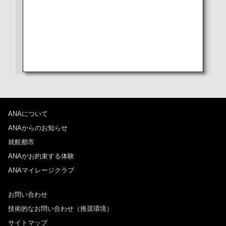
Wi-Fi・エンターテインメント
ショッピング
1人
アメニティ
プロモーションコードについて
ANAについて
前後3日の運賃を検索
ANAからのお知らせ
・表示金額は選択いただいた条件でのもっともおトクな運賃となりま
就航都市
す。
ANAがお約束する体験
・表示金額と空席状況は最新ではない場合があります。[検索する]ボタ
ンより最新の空席照会結果をご確認ください。
ANAマイレージクラブ
・「＊」は現在金額が確認できない都市・日付となります。空席照会結
果画面にて最新の情報をご確認ください。
・表示金額には、運賃、
燃油特別付加運賃
、
航空保険特別料金
、その他
お問い合わせ
の各種税金、料金などが含まれます。発券時に再計算するため、変動す
技術的なお問い合わせ（推奨環境）
る可能性があります。
・複数空港がある都市においては、複数空港の中でのおトクな運賃が表
サイトマップ