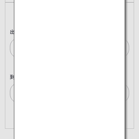
往復
片道
出発地
ロンドン(ヒースロー)/London (Heathrow)[LHR]
到着地
東京(全て)/Tokyo (All)[TYO]
複数都市で検索
閉じる
エコノミークラス
開く
往復で異なるクラスで検索
運賃タイプ指定なし
ご利用条件