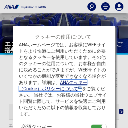
クッキーの使用について
エコノミークラスのチェックインからご
ANAホームページでは、お客様にWEBサイ
搭乗・ご到着まで（日本国内線）
トをより快適にご利用いただくために必要
となるクッキーを使用しています。その他
* 2026年5月19日以降のご搭乗分から、日本国内線の予
のクッキーの使用について、お客様が自由
約検索画面での表記を従来の「プレミアムクラス」・
に決めることができますが、WEBサイトの
「普通席」から、「ファーストクラス（プレミアムクラ
いくつかの機能が享受できなくなる場合が
ス）」・「エコノミークラス」へ変更いたしました。な
あります。詳細は、
ANAクッキー
お、当表記変更に伴うサービスの変更は予定していませ
（Cookie）ポリシーについて
をご覧くだ
ん。
さい。 当社では、お客様の当社ウェブサイ
ト閲覧に際して、サービスを快適にご利用
いただくために以下の情報を収集しており
チェックインからご搭乗・ご到着まで
シート
ます。
エコノミークラスのお客様がご利用いただける地上サービス
必須クッキー