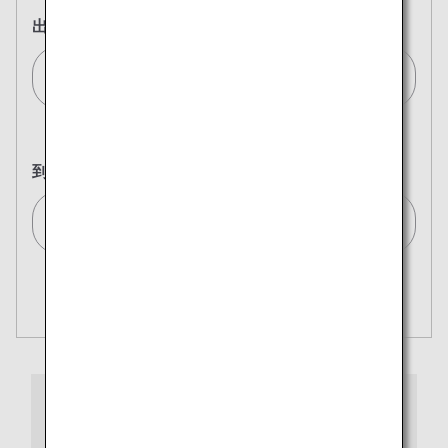
出発地
東京(羽田)/Tokyo (Haneda)[HND]
到着地
到着地を選択
複数都市で検索
閉じる
エコノミークラス
開く
往復で異なるクラスで検索
運賃タイプ指定なし
ご利用条件
プレミアムクラス
往路出発日および時間帯
チェックインからご搭乗・ご到着まで