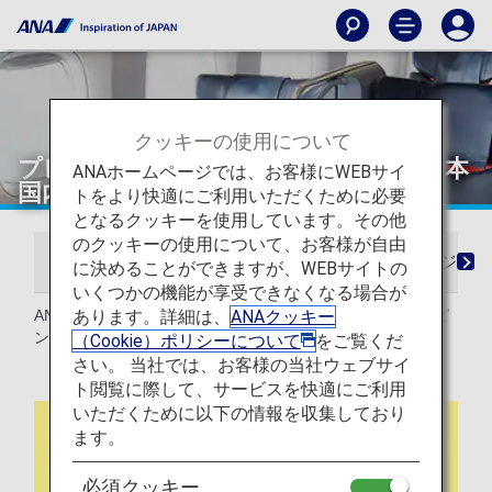
クッキーの使用について
プレミアムクラスのショッピング（日本
ANAホームページでは、お客様にWEBサイ
国内線）
トをより快適にご利用いただくために必要
となるクッキーを使用しています。その他
のクッキーの使用について、お客様が自由
チェックインからご搭乗・ご到着まで
ラウンジ
に決めることができますが、WEBサイトの
いくつかの機能が享受できなくなる場合が
あります。詳細は、
ANAクッキー
ANAにご搭乗のお客様がアクセスできるオンラインショッピ
ングサービスです。
（Cookie）ポリシーについて
をご覧くだ
さい。 当社では、お客様の当社ウェブサイ
ト閲覧に際して、サービスを快適にご利用
いただくために以下の情報を収集しており
ます。
必須クッキー