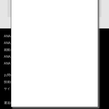
アメニティ
プロモーションコードについて
ANAについて
前後3日の運賃を検索
ANAからのお知らせ
・表示金額は選択いただいた条件でのもっともおトクな運賃となりま
就航都市
す。
ANAがお約束する体験
・表示金額と空席状況は最新ではない場合があります。[検索する]ボタ
ンより最新の空席照会結果をご確認ください。
ANAマイレージクラブ
・「＊」は現在金額が確認できない都市・日付となります。空席照会結
果画面にて最新の情報をご確認ください。
・表示金額には、運賃、
燃油特別付加運賃
、
航空保険特別料金
、その他
お問い合わせ
の各種税金、料金などが含まれます。発券時に再計算するため、変動す
技術的なお問い合わせ（推奨環境）
る可能性があります。
・複数空港がある都市においては、複数空港の中でのおトクな運賃が表
サイトマップ
示される場合があります。
運送約款
検索する