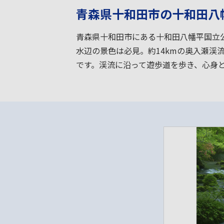
青森県十和田市の十和田八
青森県十和田市にある十和田八幡平国立
水辺の景色は必見。約14kmの奥入瀬
です。渓流に沿って遊歩道を歩き、心身