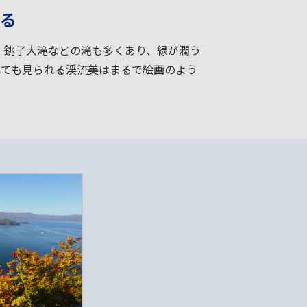
る
。銚子大滝などの滝も多くあり、緑が潤う
れても見られる渓流美はまるで絵画のよう