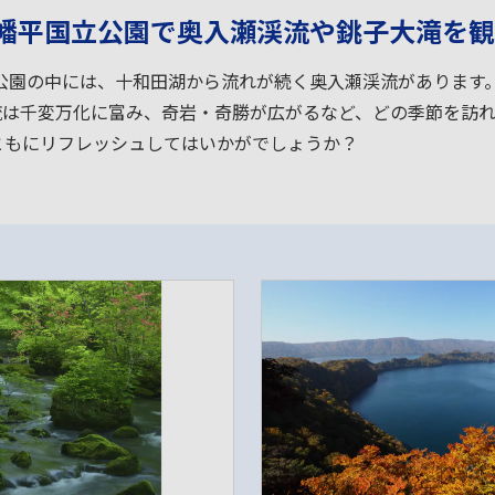
幡平国立公園で奥入瀬渓流や銚子大滝を観
公園の中には、十和田湖から流れが続く奥入瀬渓流があります
渓流は千変万化に富み、奇岩・奇勝が広がるなど、どの季節を訪
ともにリフレッシュしてはいかがでしょうか？