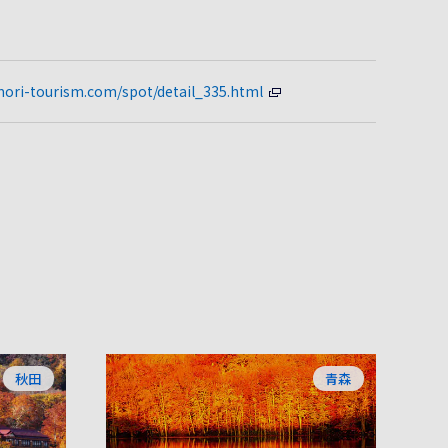
mori-tourism.com/spot/detail_335.html
秋田
青森