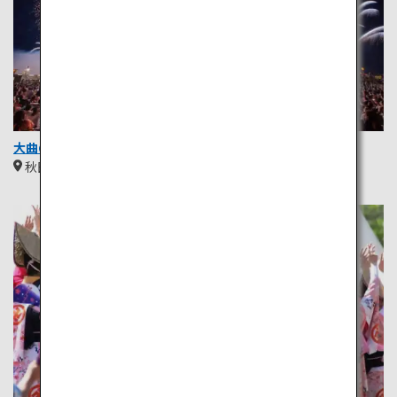
大曲の花火
秋田
東北