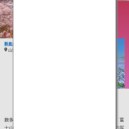
花咲く
季節、
春
新倉山浅間公園
山梨
関東
ひたち海浜公園
茨城
関東
数多くある桜の名所の中でも、新倉山浅間公園は、桜、富
士山、五重塔という日本のシンボリックな風景を一枚の写