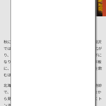
瑠璃光院
京都
関西
秋には様々な景色を楽しむことが出来ます。長野県の涸沢
では赤・黄色・黄緑とバランスの良い色彩が目の前に広が
り、ピーク時にはこの美しい瞬間を楽しむ登山客で一杯に
なります。京都の瑠璃光院では、漆塗りの机の天板・床板
に、窓全体に広がる紅葉が映し出され、その景色は息を飲
むほどの美しさです。
北海道の青い池では、紅葉と青い池のコントラストが絶妙
で、自然が作る芸術品です。京都の名所・清水寺の舞台か
ら見る紅葉、東京・神宮外苑の銀杏並木の黄金色に輝くト
ンネルはまさに絶景です。