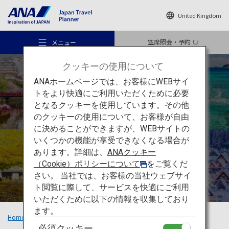
United Kingdom
空席照会・予約
メニュー
クッキーの使用について
ANAホームページでは、お客様にWEBサイ
トをより快適にご利用いただくために必要
四季折々の
となるクッキーを使用しています。その他
のクッキーの使用について、お客様が自由
旅のアイデア
おすすめの旅
に決めることができますが、WEBサイトの
いくつかの機能が享受できなくなる場合が
あります。詳細は、
ANAクッキー
旅のアイデア
（Cookie）ポリシーについて
をご覧くだ
さい。 当社では、お客様の当社ウェブサイ
ト閲覧に際して、サービスを快適にご利用
行き先
いただくために以下の情報を収集しており
ます。
Home
旅のアイデア
四季
必須クッキー