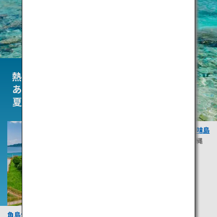
熱気
あふれる、
夏
座間味島
沖縄
角島大橋