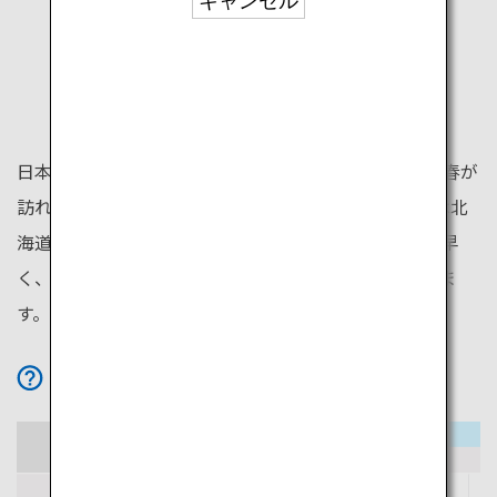
キャンセル
日本列島の最北端に位置する北海道。日本で一番遅く春が
訪れるため、5月でも桜を楽しめます。梅雨がないのは北
海道だけ！夏でも爽やかです。冬の訪れは日本で一番早
く、雪景色やウィンターアクティビティが長く楽しめま
す。
アイコンの詳細を見る