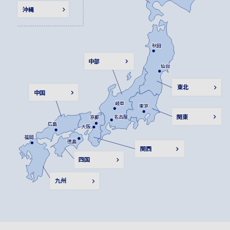
沖縄
秋田
秋田
中部
仙台
仙台
東北
中国
岐阜
岐阜
東京
東京
関東
名古屋
名古屋
京都
京都
広島
広島
大阪
大阪
福岡
福岡
徳島
徳島
関西
四国
九州