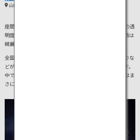
山口
中国
座間味島の海は「慶良間ブルー」と称され、世界有数の透
明度を誇る美しい海です。他にも、海上を貫く角島大橋は
綺麗な海を見ながらドライブ出来る絶景スポットです。
全国各地ではお祭りが開催され、阿波踊り、ねぶた祭りな
どがあります。また、夏の風物詩として花火が人気です。
中でも大曲の花火大会は、見る人を魅了し、その迫力はま
さに圧巻です。