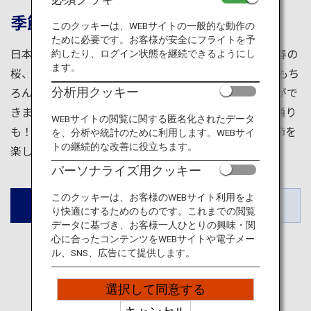
旅のお役立ち情報
季節ごとの魅力を見つけよう
このクッキーは、WEBサイトの一般的な動作の
ために必要です。お客様が安全にフライトを予
ANA サービス
日本は世界でも珍しく、四季がはっきりした国です。春の
約したり、ログイン状態を継続できるようにし
ます。
桜、夏の深緑、秋の紅葉、冬の雪景色。美しい自然はもち
ろん、お祭りやグルメなど、季節によって異なる体験がで
分析用クッキー
閉じる
きます。同じ月に訪れても地域によって楽しみ方は幾通り
WEBサイトの閲覧に関する匿名化されたデータ
も！日本は、全ての季節がベストシーズン。ANAで季節を
を、分析や統計のために利用します。WEBサイ
トの継続的な改善に役立ちます。
楽しむ旅に出かけてみませんか？
パーソナライズ用クッキー
このクッキーは、お客様のWEBサイト利用をよ
東京・京都・福
北海道
東北・北陸
沖縄
岡
り快適にするためのものです。これまでの閲覧
データに基づき、お客様一人ひとりの興味・関
心に合ったコンテンツをWEBサイトや電子メー
ル、SNS、広告にて提供します。
選択して同意する