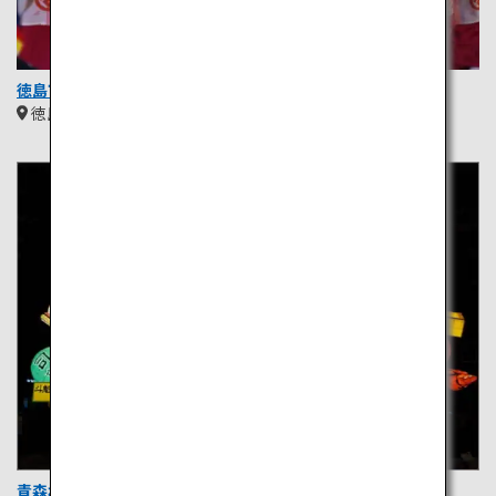
徳島市阿波踊り
徳島
四国
青森ねぶた祭