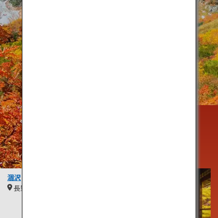
趣のある
季節、
秋
涸沢
長野
中部