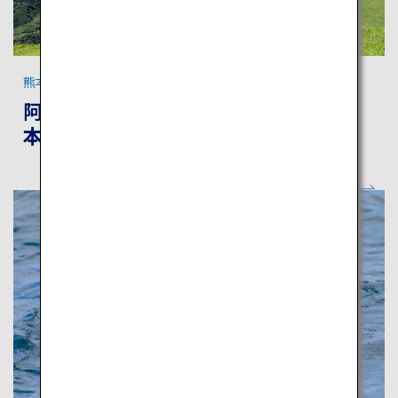
熊本の絶景
阿蘇の絶景、名湯、歴史遺産を巡る熊
本旅