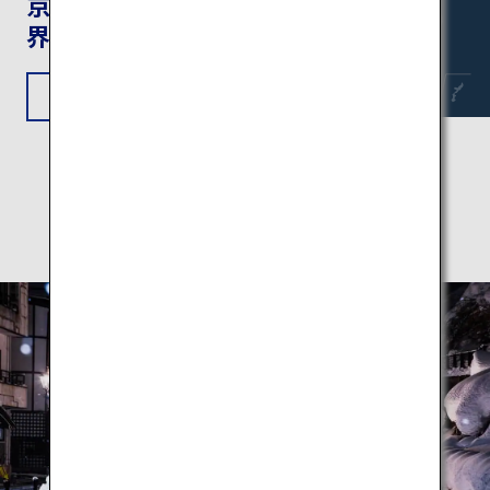
京都・奈良：ユネスコ世
界遺産の旅
旅程を見る