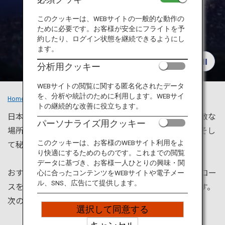
旅のお役立ち情報
このクッキーは、WEBサイトの一般的な動作の
ために必要です。お客様が安全にフライトを予
ANA サービス
おすすめの旅
約したり、ログイン状態を継続できるようにし
ます。
分析用クッキー
閉じる
WEBサイトの閲覧に関する匿名化されたデータ
を、分析や統計のために利用します。WEBサイ
Home
おすすめの旅
トの継続的な改善に役立ちます。
日本には北から南まで、一生に一度は訪れてみたい素敵な
パーソナライズ用クッキー
場所があります。雄大な自然風景、日本の伝統文化、そし
て秘密にしたいようなとっておきの場所もたくさん。
このクッキーは、お客様のWEBサイト利用をよ
り快適にするためのものです。これまでの閲覧
データに基づき、お客様一人ひとりの興味・関
おすすめの観光スポットや各地を楽しむためのモデルコー
心に合ったコンテンツをWEBサイトや電子メー
ル、SNS、広告にて提供します。
スをご紹介。また、フライト検索もスムーズに行えます。
次のあなたの旅行先がここで見つかるでしょう！
選択して同意する