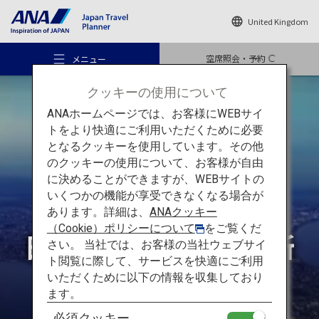
United Kingdom
空席照会・予約
メニュー
クッキーの使用について
ANAホームページでは、お客様にWEBサイ
トをより快適にご利用いただくために必要
となるクッキーを使用しています。その他
のクッキーの使用について、お客様が自由
おすすめの旅
に決めることができますが、WEBサイトの
必見！
いくつかの機能が享受できなくなる場合が
一度は訪れたい
あります。詳細は、
ANAクッキー
旅のアイデア
（Cookie）ポリシーについて
をご覧くだ
日本の素晴らしい場所
さい。 当社では、お客様の当社ウェブサイ
ト閲覧に際して、サービスを快適にご利用
行き先
いただくために以下の情報を収集しており
ます。
必須クッキー