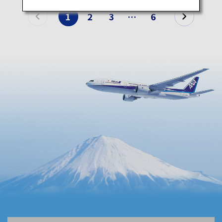
1
2
3
…
6