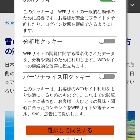
旅のお役立ち情報
エリアで探す
このクッキーは、WEBサイトの一般的な動作の
ために必要です。お客様が安全にフライトを予
ANA サービス
Home
中部エリア
約したり、ログイン状態を継続できるようにし
ます。
雪の多いエリアと温暖なエリア、両方
分析用クッキー
の魅力が満載
閉じる
WEBサイトの閲覧に関する匿名化されたデータ
を、分析や統計のために利用します。WEBサイ
日本列島が東西にわかれる位置にある中部エリア。日本海
トの継続的な改善に役立ちます。
側の対馬海流と太平洋側の黒潮がもたらす海の文化と、日
パーソナライズ用クッキー
本アルプスをはじめとする峰々から生まれた山の文化をい
このクッキーは、お客様のWEBサイト利用をよ
ろいろな形で楽しめるスポットが数多くあります。
り快適にするためのものです。これまでの閲覧
データに基づき、お客様一人ひとりの興味・関
心に合ったコンテンツをWEBサイトや電子メー
ル、SNS、広告にて提供します。
選択して同意する