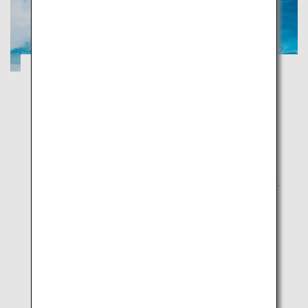
日本一の大茶園と、富士山を望む15kmの
海岸線を巡る旅
静岡
遠浅の青い海でマリンスポーツを満喫し、緑の大茶園
でお茶の香りに癒されよう
人気の観光地