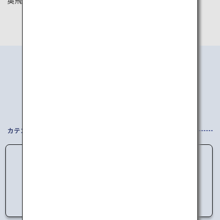
奥飛騨温泉郷
伊勢神宮
エリアから
行き先を探す
カテゴリを選択してください
データの読み込みに失敗しました。
しばらく時間をおいてからアクセスしてくださ
い。