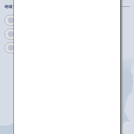
地域を選択してください
新潟
富山
石川
福井
長野
岐阜
静岡
愛知
三重
新潟
能登
富山
小松