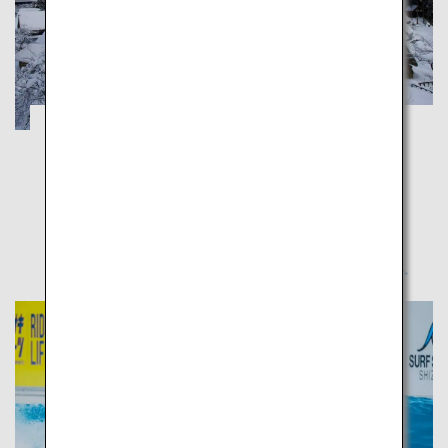
レトロな雪景色で癒される富山の冬の旅
富山
幻想的な五箇山と雄大な庄川峡が魅せる冬の富山で、
日本の原風景に触れよう