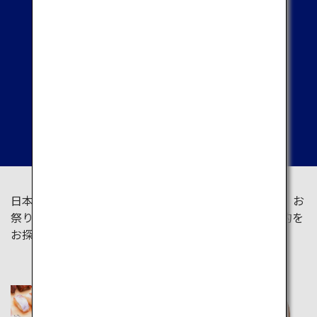
テーマ別の体験
日本を様々なテーマから体験しましょう。地元グルメ、お
祭り、文化体験、自然など、幅広いテーマから旅の目的を
お探しいただけます。