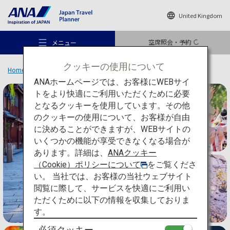
United Kingdom
空席照会・予約
メニュー
クッキーの使用について
Home
旅のアイデア
特集
ANAホームページでは、お客様にWEBサイ
トをより快適にご利用いただくために必要
となるクッキーを使用しています。その他
のクッキーの使用について、お客様が自由
おすすめの旅
に決めることができますが、WEBサイトの
いくつかの機能が享受できなくなる場合が
あります。詳細は、
ANAクッキー
旅のアイデア
（Cookie）ポリシーについて
をご覧くださ
い。 当社では、お客様の当社ウェブサイト
閲覧に際して、サービスを快適にご利用い
行き先
特集
ただくために以下の情報を収集しておりま
す。
日本ならではの
必須クッキー