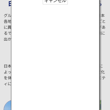
キャンセル
日本の魅力を発見する旅はここから
グルメから美しい自然、多彩なアクティビティまで、日本
各地のローカル文化を満喫できる特集をご紹介。季節ごと
に異なる自然美や風景など、訪れるたびに新たな発見があ
るでしょう。ANAがおすすめするユニークで本格的な旅に
出かけてみませんか？
四季折々の体験
日本の美しい四季を感じる旅へ出かけませんか？ 季節に
よって違う表情を見せる景色やアクティビティ、伝統文化
を体験しましょう。日本中の季節を体感できる、バラエテ
ィに富んだ旅のアイデアをご紹介します。