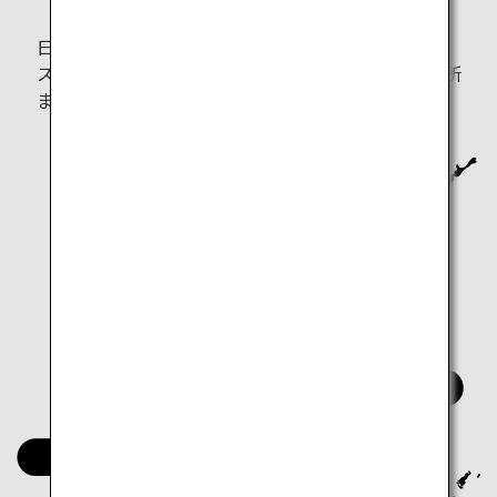
日本をもっと深く知りたいならこちら。 定番の人気
スポットから、地元の人だけが知るとっておきの場所
まで、自分だけの特別な旅行プランを立てましょう。
北海道
東北
中部
中国