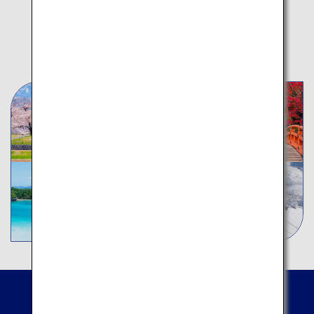
秋
冬
通年