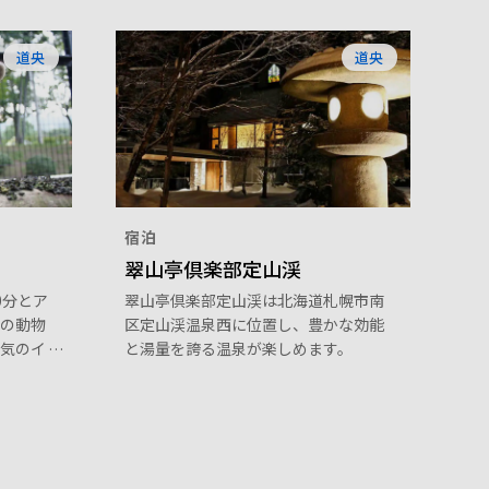
道央
道央
宿泊
翠山亭倶楽部定山渓
0分とア
翠山亭倶楽部定山渓は北海道札幌市南
の動物
区定山渓温泉西に位置し、豊かな効能
気のイ
と湯量を誇る温泉が楽しめます。
グマか
レッサ
ざまな動