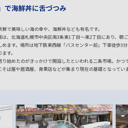
」で海鮮丼に舌づつみ
新鮮で美味しい海の幸や、海鮮丼なども有名です。
場は、北海道札幌市中央区南3条東1丁目～東2丁目にあり、朝
しめます。場所は地下鉄東西線「バスセンター前」下車徒歩3
ります。
売り始めたのがきっかけで開設したといわれる二条市場。かつて
にそば屋や居酒屋、青果店などが集まり現在の基礎となってい