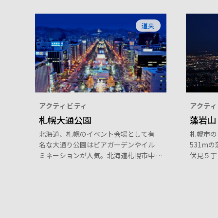
道央
アクティビティ
アクティ
札幌大通公園
藻岩山
北海道、札幌のイベント会場として有
札幌市の
名な大通り公園はビアガーデンやイル
531m
ミネーションが人気。北海道札幌市中
伏見５丁
央区大通西7丁目にあり、秋はオータ
景にも数
ムフェストや世界的なイベントに発展
夜景はと
した雪まつりやライラックまつりなど
登山客で
季節ごとに楽しむことができ、テレビ
塔なども近くにある。アクセスは地下