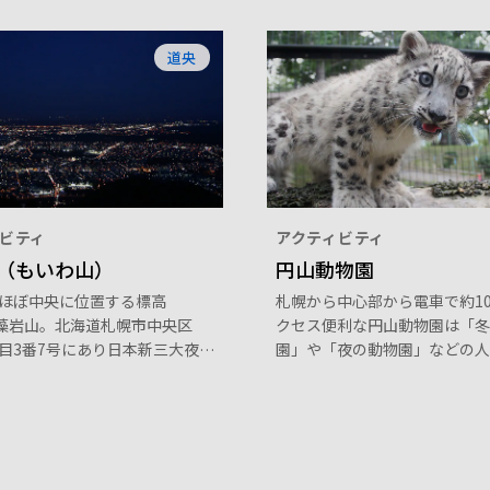
道央
ビティ
アクティビティ
（もいわ山）
円山動物園
ほぼ中央に位置する標高
札幌から中心部から電車で約1
の藻岩山。北海道札幌市中央区
クセス便利な円山動物園は「冬
目3番7号にあり日本新三大夜
園」や「夜の動物園」などの人
えられ、展望台から一望する
ベントが目白押し！ホッキョク
ても人気だ。夏場の週末には
ら、めずらしいアムールトラ、
もにぎわう。
ーパンダやシロクマまでさま
物を展示している。