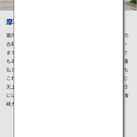
摩耶山天上寺
瀬戸内海国立公園に含まれる六甲山系、摩耶山の山上の
古刹。646年にインドの高僧が創建したと伝えられてい
ます。摩耶（まや）とは、釈迦の生母で女人守護の仏で
もある摩耶夫人のことで、安産・子授け・子育ての守護
仏として信仰されてきました。「摩耶山」という名前も
これに由来します。摩耶山の豊かな自然の中にたたずむ
天上寺は四季折々の美しい風景を楽しめます。晴れた日
には、境内にある「天空の大舞台」から淡路島・明石海
峡大橋・小豆島まで遠望できます。