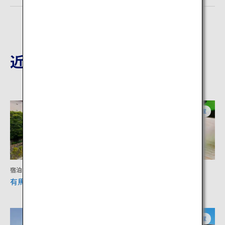
近隣の観光地
兵庫
兵庫
宿泊
文化
有馬温泉
灘の酒（灘五郷）
兵庫
兵庫