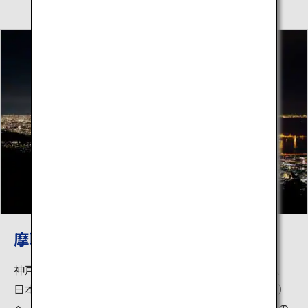
摩耶山掬星台
神戸の中心部よりケーブルとロープウェーを乗り継ぎ、
日本三大夜景の摩耶山掬星台（まやさんきくせいだい）
へ。大阪方面から神戸市街のダイナミックな夜景が目の