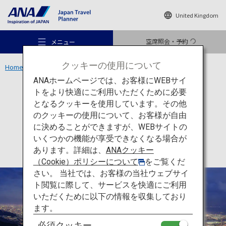
United Kingdom
空席照会・予約
メニュー
クッキーの使用について
Home
関西エリア
六甲山
ANAホームページでは、お客様にWEBサイ
トをより快適にご利用いただくために必要
アクティビティ
兵庫
となるクッキーを使用しています。その他
六甲山
のクッキーの使用について、お客様が自由
おすすめの旅
に決めることができますが、WEBサイトの
いくつかの機能が享受できなくなる場合が
あります。詳細は、
ANAクッキー
旅のアイデア
（Cookie）ポリシーについて
をご覧くだ
さい。 当社では、お客様の当社ウェブサイ
ト閲覧に際して、サービスを快適にご利用
行き先
いただくために以下の情報を収集しており
ます。
必須クッキー