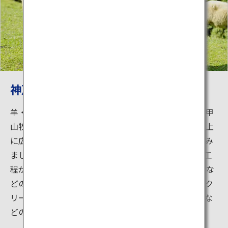
神戸市立六甲山牧場
羊・牛・馬・ヤギなど家畜を飼育している神戸市立六甲
山牧場は、人と動物と自然とのふれあいの場。六甲山上
に広がる牧歌的な景色の中で、癒しのひとときを楽しみ
ましょう。神戸チーズ（カマンベールチーズ）の製造工
程が回廊から見学できる「六甲山Q・B・Bチーズ館」な
どの施設も充実。羊毛によるウールクラフト、アイスク
リームやバター、チーズ、フローズンヨーグルト作りな
どの楽しい体験教室も開催されています。