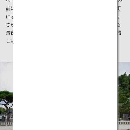
前に広がります。日没から空が青々と染まり、埠頭や街
にぽつぽつと明かりが灯り始める頃の光模様は感動的。
さらに夜になると1,000万ドルのきらめきと称された絶
景夜景が現れます。その輝きは、まばたきをするのも惜
しいほどです。