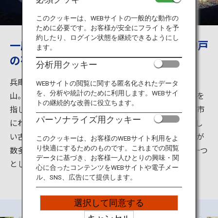
旅のお役立ち情報
このクッキーは、WEBサイトの一般的な動作の
ために必要です。お客様が安全にフライトを予
ANA サービス
約したり、ログイン状態を継続できるようにし
一度は見なはれ日本3大夜景の一つ、神戸
ます。
の夜景
分析用クッキー
閉じる
兵庫県神戸市の市街地の西から北にかけて広がる六甲
WEBサイトの閲覧に関する匿名化されたデータ
を、分析や統計のために利用します。WEBサイ
山。一般に「六甲山」は大小の山を含む六甲山系全域を
トの継続的な改善に役立ちます。
指し、山域は神戸市だけでなく芦屋市、西宮市、宝塚市
パーソナライズ用クッキー
にわたっています。六甲山上には牧場や眺望の素晴らし
い古刹などのんびりした時間を楽しめる観光スポットが
このクッキーは、お客様のWEBサイト利用をよ
数多くあります。摩耶山からの夜景は日本3大夜景の一つ
り快適にするためのものです。これまでの閲覧
データに基づき、お客様一人ひとりの興味・関
としても有名です。
心に合ったコンテンツをWEBサイトや電子メー
ル、SNS、広告にて提供します。
選択して同意する