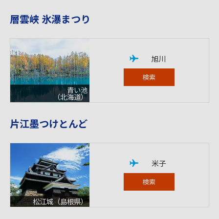
層雲峡 氷瀑まつり
旭川
検索
青い池
（北海道）
片江墨つけとんど
米子
検索
松江城（島根県）