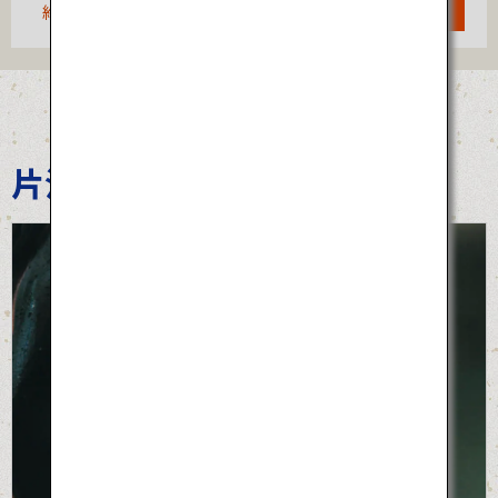
約1時間35分
検索
片江墨つけとんど