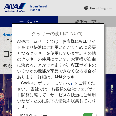
United Kingdom
空席照会・予約
メニュー
クッキーの使用について
Home
旅のアイデア
特集
ANA OMATSURI TOURISM PROJECT
日本の冬の祭り6選！
ANAホームページでは、お客様にWEBサイ
トをより快適にご利用いただくために必要
日本の冬の祭り6選！
となるクッキーを使用しています。その他
のクッキーの使用について、お客様が自由
おすすめの旅
冬ならではのお祭りや伝統的な風習をご紹介。
に決めることができますが、WEBサイトの
いくつかの機能が享受できなくなる場合が
あります。詳細は、
ANAクッキー
旅のアイデア
（Cookie）ポリシーについて
をご覧くだ
さい。 当社では、お客様の当社ウェブサイ
ト閲覧に際して、サービスを快適にご利用
行き先
いただくために以下の情報を収集しており
ます。
必須クッキー