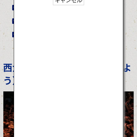
キャンセル
青島裸まいり
秩父夜祭
信夫三山暁まいり
西大寺会陽（さいだいじ えよ
う）