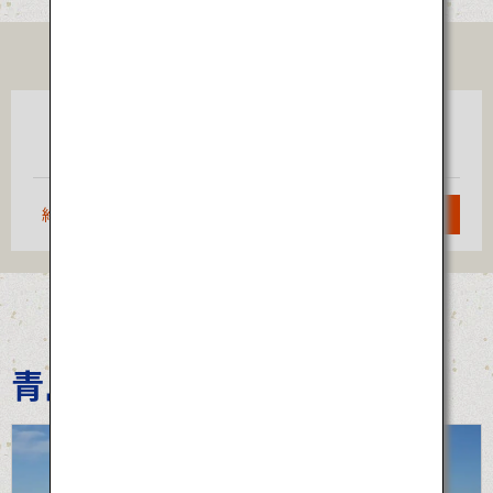
TICKET
東京
米子
（羽田）
約1時間20分
検索
青島裸まいり