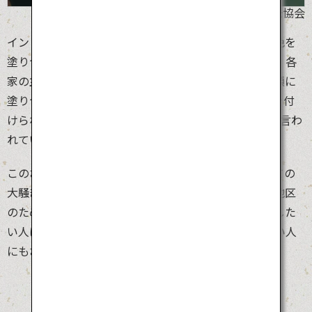
©松江市観光協会
インドのホーリーやスペインのトマト祭りのように、色を
塗りつけられる日本のお祭りが「片江墨つけとんど」。各
家の主婦が真っ黒な墨を持ち出して、だれかれ構わず顔に
塗りつけて回ります。墨には魔除けの意味があり、墨を付
けられると1年間は風邪をひかず、海難にも遭わないと言わ
れています。
このお祭りの楽しさは、なんといっても墨を顔につけての
大騒ぎ。美保関は日本の古い神話に深い関わりのある地区
のため、地元の人たちに混ざって地域の風習を体験をした
い人はもちろん、神話に基づく日本の原風景を知りたい人
にもおすすめです。