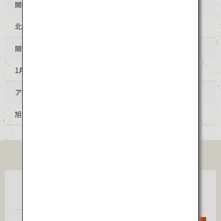
開催地
北海道上川郡上川町層雲峡
開催時期
1月下旬から3月中旬
アクセス
旭川空港からＪＲ石北本線・路線バス乗継 3時間30分
TICKET
東京
旭川
（羽田）