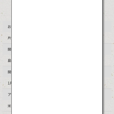
お祭り名
片江墨つけとんど
開催地
島根県八束郡美保関町片江 方結神社
開催時期
1月上旬
アクセス
米子鬼太郎空港からJR境港線・バス乗継 約2時間