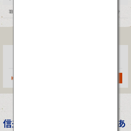
羽田空港からモノレール、JR、西武池袋線乗継 約2時間45分
TICKET
大阪
羽田
（伊丹）
約1時間10分
検索
信夫三山暁（しのぶさんざんあ