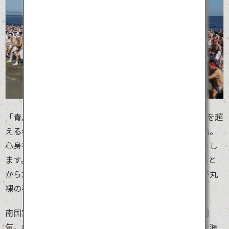
「青島裸詣り」は、青島神社横の海岸で行われ、400人を超
える老若男女がふんどし（女性は白装束）で海岸に集結。
心身を清める禊（みそぎ）を行い、青島神社にお参りをし
ます。その昔、この神社で祀られている神様が海神のもと
から急に帰国し、衣服をまとう暇もなかった村の人々が丸
裸の姿でお迎えしたという古事が祭りの由来です。
南国宮崎で行われるこの裸詣りは、なんだか明るい雰囲
気。参加者は「わっしょい」と言いながら海岸を走り、海