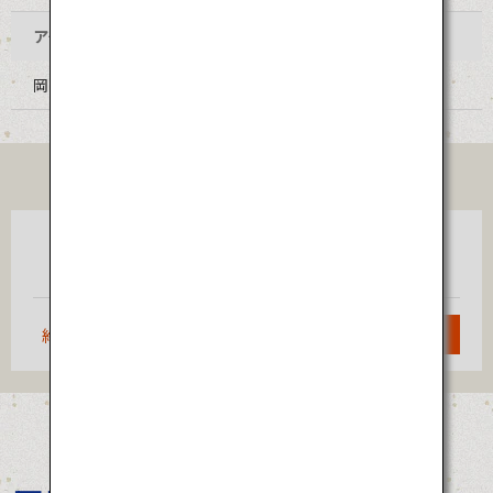
アクセス
岡山空港よりバス・JR赤穂線で約60分
TICKET
東京
岡山
（羽田）
約1時間15分
検索