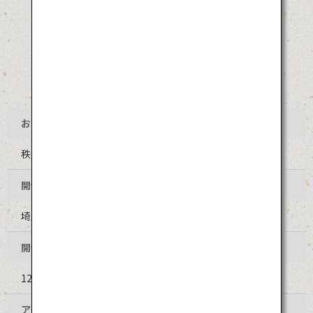
お祭り名
秩父夜祭
開催地
埼玉県秩父市
開催時期
12月2日・3日（毎年同日程）
アクセス