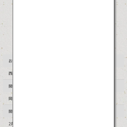
お祭り名
西大寺会陽（さいだいじ えよう）
開催地
岡山県岡山市東区 西大寺
開催時期
2月中旬