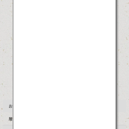
お祭り名
層雲峡 氷瀑（ひょうばく）まつり