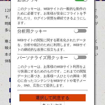
旅のお役立ち情報
このクッキーは、WEBサイトの一般的な動作の
12月から2月頃は日本の冬にあたり、非常に寒い季節で
ために必要です。お客様が安全にフライトを予
す。一年を振り返り、決意を新たにする大晦日・正月の
ANA サービス
約したり、ログイン状態を継続できるようにし
時期は年間で一番多くの風習が残り、寒さに挑むものが
ます。
多いのも特徴です。
分析用クッキー
閉じる
WEBサイトの閲覧に関する匿名化されたデータ
寒さの中であえて裸になり身を清めたり、寒空に美しく
を、分析や統計のために利用します。WEBサイ
映える花火を楽しんだり、お祭りの神髄が感じられる日
トの継続的な改善に役立ちます。
本の冬。日本各地のお祭りで、この季節にしかできない
パーソナライズ用クッキー
体験を楽しんでみてはいかがでしょうか。
このクッキーは、お客様のWEBサイト利用をよ
り快適にするためのものです。これまでの閲覧
データに基づき、お客様一人ひとりの興味・関
西大寺会陽
心に合ったコンテンツをWEBサイトや電子メー
ル、SNS、広告にて提供します。
氷瀑まつり
選択して同意する
片江墨つけとんど