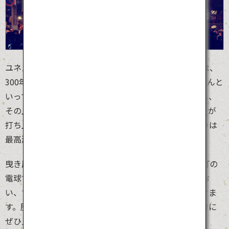
ユネスコ無形文化遺産に登録されている「秩父夜祭」は、
300年以上の歴史を持つ冬の曳山祭り。見どころは、なんと
いっても絢爛豪華な曳き屋台。曳き屋台は舞台に変形し、
その上で歌舞伎も行われます。澄み切った冬空には花火が
打ち上げられ、屋台の装飾とともに冬空を彩り、お祭りは
最高潮を迎えます。
曳き屋台の木製の車輪が「ギーギー」と軋む音や、提灯の
電球ではなく蝋燭で点る明かり。それらの音、色、にお
い、すべてがタイムスリップしたような感覚を起こさせま
す。歴史に触れたい方、日本の美、工芸に興味のある方に
ぜひ見ていただきたいお祭りです。