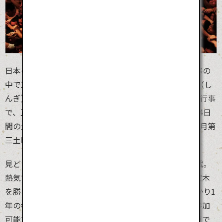
日本の「裸まつり」の中で代表的なお祭りの一つ。極寒の
中で10,000人もの裸の男たちが激しくぶつかり「宝木（し
んぎ）」を奪い合います。このお祭りは500年続く伝統行事
で、正月行事として、社会の平和と人々の幸福を祈る14日
間の大法会「修正会（しゅしょうえ）」の結願（毎年2月第
三土曜日）に行われる天下の奇祭です。
見どころはまわし姿の男たちによる宝木の激しい争奪戦。
熱気で湯気が立ち上るほどの盛り上がりを見せます。宝木
を勝ち取った者は福男として「御福（ごふく）」が授かり1
年の幸福を約束されます。この「宝木争奪戦」は一般参加
可能ですが、原則事前登録が必要です。女性は、白装束で