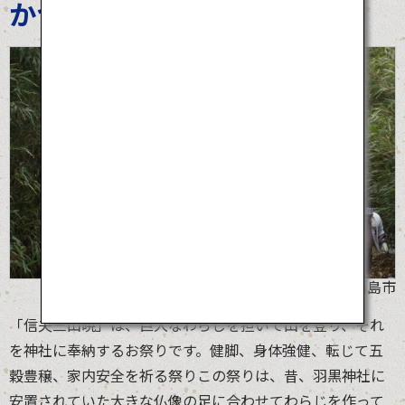
かつき）まいり
©福島市
「信夫三山暁」は、巨大なわらじを担いで山を登り、それ
を神社に奉納するお祭りです。健脚、身体強健、転じて五
穀豊穣、家内安全を祈る祭りこの祭りは、昔、羽黒神社に
安置されていた大きな仏像の足に合わせてわらじを作って