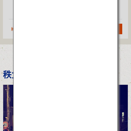
大阪
宮崎
（伊丹）
約1時間5分
検索
秩父夜祭