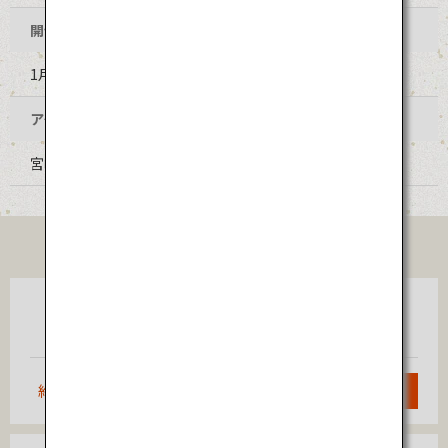
開催時期
1月中旬
アクセス
宮崎空港からバス 25分
TICKET
東京
宮崎
（羽田）
約1時間40分
検索