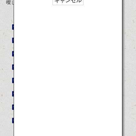
キャンセル
喫してください。
獅子舞王国さぬき
川内大綱引き
新居浜太鼓祭り
おわら風の盆
パーントゥプナハ
唐津くんち
灘のけんか祭り
日本太鼓祭