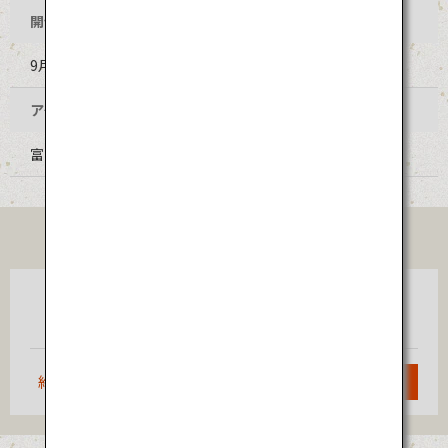
開催時期
9月1日～3日（毎年同日程）
アクセス
富山空港からバス、JR高山本線乗継で約1時間
TICKET
東京
富山
（羽田）
約1時間
検索