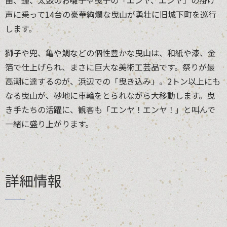
声に乗って14台の豪華絢爛な曳山が勇壮に旧城下町を巡行
します。
獅子や兜、亀や鯛などの個性豊かな曳山は、和紙や漆、金
箔で仕上げられ、まさに巨大な美術工芸品です。祭りが最
高潮に達するのが、浜辺での「曳き込み」。2トン以上にも
なる曳山が、砂地に車輪をとられながら大移動します。曳
き手たちの活躍に、観客も「エンヤ！エンヤ！」と叫んで
一緒に盛り上がります。
詳細情報