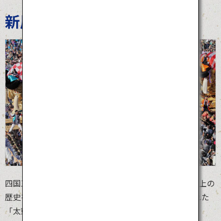
新居浜太鼓祭り
四国三大祭りの一つ「新居浜太鼓祭り」は、1,000年以上の
歴史を持つ豪華絢爛で勇壮な秋祭りです。美しく飾られた
「太鼓台（たいこだい）」と呼ばれる重さ3トン、高さ