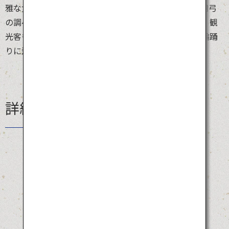
雅な女踊り、勇壮な男踊り、哀調のある音色を奏でる胡弓
の調べ。その幻想的な光景と雰囲気はここだけのもの。観
光客も踊り方教室で踊り方を習うことができるほか、輪踊
りに飛び入り参加をする事ができます。
詳細情報