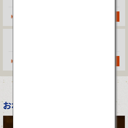
約1時間30分
検索
大阪
松山
（伊丹）
約50分
検索
おわら風の盆