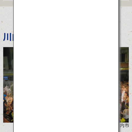
川内大綱引き
©薩摩川内市