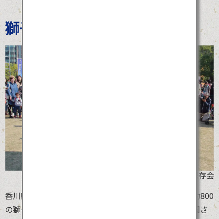
獅子舞王国さぬき
©讃岐獅子舞保存会
香川県は、日本で一番面積の小さい県でありながら、約800
の獅子舞グループが存在する獅子舞王国。「獅子舞王国さ