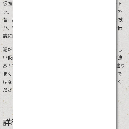
仮面・仮装の神々」の一つで、泥だらけの神様「パーント
ゥ」が集落の人々に泥を塗り、悪霊祓いを行います。その
昔、葉に包まれた仮面が海岸に漂着。若者がその仮面を被
り、神聖な井戸の泥を全身に塗って神様となったという伝
説に由来します。
泥だらけの身体に蔓で作った「みの」を巻きつけ、恐ろし
い仮面を付けた全身真っ黒なパーントゥのインパクトは強
烈！3体のパーントゥが、逃げ回る人々に容赦なく泥を塗り
まくります。子どもは泣き叫び、大騒ぎ。観光客も例外で
はなく泥を塗られます。知られざる秘境文化を味わってく
ださい。
詳細情報