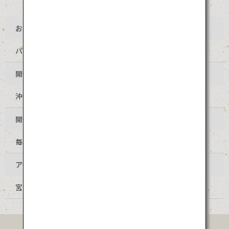
お祭り名
パーントゥプナハ
開催地
沖縄県宮古島市 宮古島平良島尻地区
開催時期
毎年10月ごろ
アクセス
宮古空港からレンタカーで約30分