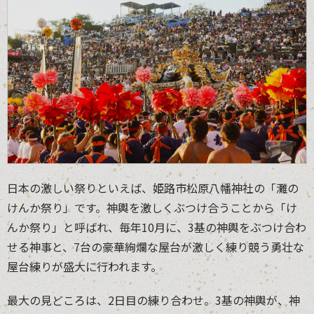
日本の激しい祭りといえば、姫路市松原八幡神社の「灘の
けんか祭り」です。神輿を激しくぶつけ合うことから「け
んか祭り」と呼ばれ、毎年10月に、3基の神輿をぶつけ合わ
せる神事と、7台の豪華絢爛な屋台が激しく練り競う勇壮な
屋台練りが盛大に行われます。
最大の見どころは、2日目の練り合わせ。3基の神輿が、神