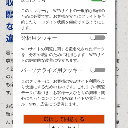
収穫の感謝と翌年の豊作を祈
旅のお役立ち情報
願する秋祭り。数々の個性的
このクッキーは、WEBサイトの一般的な動作の
ために必要です。お客様が安全にフライトを予
ANA サービス
な秋祭りは、他のお祭りとは
約したり、ログイン状態を継続できるようにし
ます。
違った楽しみがあります。
分析用クッキー
閉じる
WEBサイトの閲覧に関する匿名化されたデータ
暑い夏が終わり、台風も過ぎ、天気もよく過ごしやすい
を、分析や統計のために利用します。WEBサイ
季節の到来です。実りの秋には、日本全国で収穫の感謝
トの継続的な改善に役立ちます。
と翌年の豊作を祈願する秋祭りが行われます。激しいも
パーソナライズ用クッキー
のからしっとりとしたものまで、見るだけでも参加して
このクッキーは、お客様のWEBサイト利用をよ
も楽しい体験ができる個性的なお祭りを8つご紹介しま
り快適にするためのものです。これまでの閲覧
す。
データに基づき、お客様一人ひとりの興味・関
心に合ったコンテンツをWEBサイトや電子メー
ル、SNS、広告にて提供します。
お祭りは、その瞬間その場所でしか出会えない特別な感
動を生んでくれます。また、秋はおいしいものがたくさ
選択して同意する
ん出回る季節。五感をいっぱいに使って、日本の旅を満