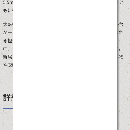
5.5mもある巨大な山車54基が、それぞれ150人の男衆とと
もに街を練り歩き豊作を祝います。
太鼓祭り最大の見どころは「かきくらべ」。複数の太鼓台
が一ヶ所に集まり、タイヤをはずして「かき夫」と呼ばれ
る担ぎ手たちの人力だけで動かします。太鼓が鳴り響く
中、かき夫が太鼓台を高く持ち上げると、熱気は頂点に。
新居浜駅前の「太鼓台ミュージアム」では、太鼓台の実物
や衣装をじっくり見ることができます。
詳細情報