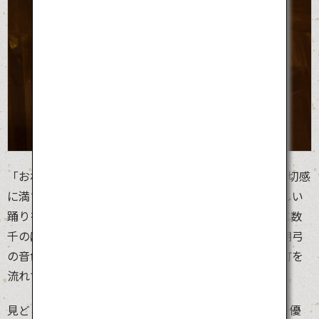
「おわら風の盆」は、400年の歴史をもつ民踊行事。哀切感
に満ちた「越中おわら節」に合わせ、踊り手たちが美しい
踊りを披露します。昔の面影を残す坂の町、越中八尾に数
千のぼんぼりが立ち並び、揃い浴衣の男女が三味線と胡弓
の音色に合わせ、格調高い踊りを披露しながら無言で町を
流れていく、情緒あふれるお祭りです。
見どころは、夜の闇の中行われる町流しです。艶やかで優