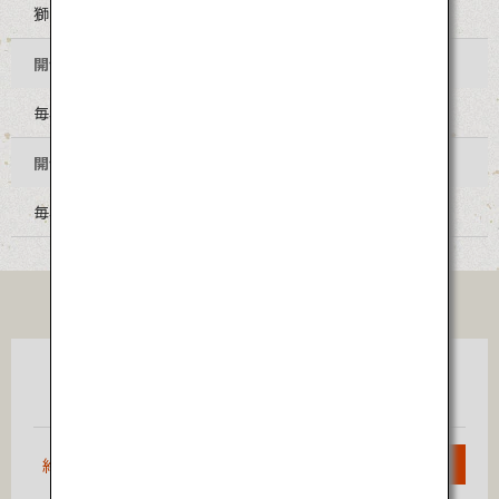
獅子舞王国さぬき
開催地
毎年異なります。公式SNSでご確認ください。
開催時期
毎年11月初頭
TICKET
東京
高松
（羽田）
約1時間20分
検索