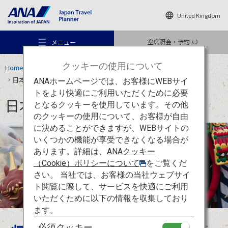
United Kingdom
空席照会・予約
メニュー
クッキーの使用について
Home
旅のアイデア
特集
ANA OMATSURI TOURISM PROJECT
日本の秋の祭り8選
ANAホームページでは、お客様にWEBサイ
トをより快適にご利用いただくために必要
日本の秋の祭り8選
となるクッキーを使用しています。その他
のクッキーの使用について、お客様が自由
おすすめの旅
に決めることができますが、WEBサイトの
いくつかの機能が享受できなくなる場合が
あります。詳細は、
ANAクッキー
旅のアイデア
（Cookie）ポリシーについて
をご覧くだ
さい。 当社では、お客様の当社ウェブサイ
ト閲覧に際して、サービスを快適にご利用
行き先
いただくために以下の情報を収集しており
ます。
必須クッキー