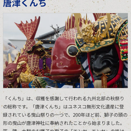
唐津くんち
「くんち」は、収穫を感謝して行われる九州北部の秋祭り
の総称です。「唐津くんち」はユネスコ無形文化遺産に登
録されている曳山祭りの一つで、200年ほど前、獅子の頭の
形の曳山が唐津神社に奉納されたことから始まりました。
笛、鐘、太鼓のお囃子や曳子の「エンヤ、エンヤ」の掛け