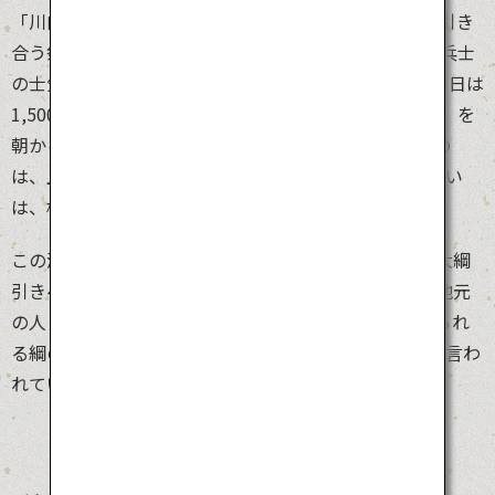
「川内大綱引き」は、長さ365m、重さ7トンの大綱を引き
合う祭り。その歴史は古く、1600年頃に合戦に向かう兵士
の士気を高めるために始まったとも言われています。当日は
1,500人の市民が、330本の縄から大綱を作る「綱練り」を
朝から半日かけて行います。出来上がった大綱を引くの
は、上半身裸の3,000人の男たち。衝突、妨害ありの戦い
は、格闘技のような激しさで、見る者をも熱くします。
この激しい綱引きには、観客が参戦することも可能。大綱
引きへの参加は不安な方は、綱練りの作業に参加し、地元
の人と交流を楽しみましょう。祭りの最後に半分に切られ
る綱の一部を持ち帰れば、1年間無病息災で過ごせると言わ
れています。