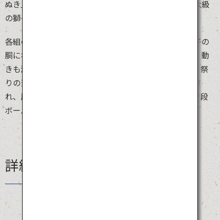
ぬき」は、県内の約60グループが一堂に会する国内最大級
の獅子舞イベントです。
各組の獅子は、獅子頭の色も形も、油単（ゆたん、獅子の
胴になる布）も個性豊かで華やか。香川県の獅子舞は、動
きも激しく、鳴り響く銅鑼が異国情緒を盛り上げます。祭
りの当日は朝から晩まで迫力ある獅子舞の演舞が披露さ
れ、展示コーナーで道具に触れたり、ワークショップで段
ボールの獅子頭を作ったり、家族で一日中楽しめます。
詳細情報