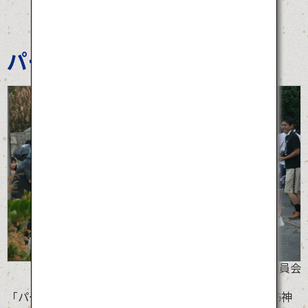
パーントゥプナハ
©宮古島市教育委員会
「パーントゥプナハ」はユネスコの無形文化遺産「来訪神