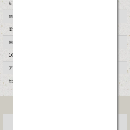
新居浜太鼓祭り
開催地
愛媛県新居浜市 市街地全域
開催時期
10月16日～18日（毎年同日程）
アクセス
松山空港からリムジンバス、JR予讃線乗継で約1時間30分
TICKET
東京
松山
（羽田）