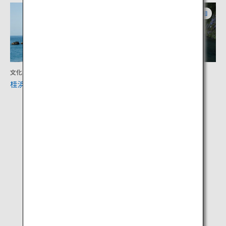
高知
高知
文化
アクティビティ
桂浜
仁淀ブルー