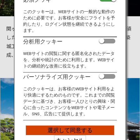
旅のお役立ち情報
このクッキーは、WEBサイトの一般的な動作の
ために必要です。お客様が安全にフライトを予
ANA サービス
約したり、ログイン状態を継続できるようにし
関ヶ原の戦いの功績により徳川家康から土佐一国を拝領
ます。
した山内一豊は、慶長6年（1601）大高坂山に新城の築
分析用クッキー
城工事を始め、慶長8年（1603）に本丸と二ノ丸が完
閉じる
成、入城しました。
WEBサイトの閲覧に関する匿名化されたデータ
を、分析や統計のために利用します。WEBサイ
トの継続的な改善に役立ちます。
パーソナライズ用クッキー
このクッキーは、お客様のWEBサイト利用をよ
り快適にするためのものです。これまでの閲覧
データに基づき、お客様一人ひとりの興味・関
心に合ったコンテンツをWEBサイトや電子メー
ル、SNS、広告にて提供します。
選択して同意する