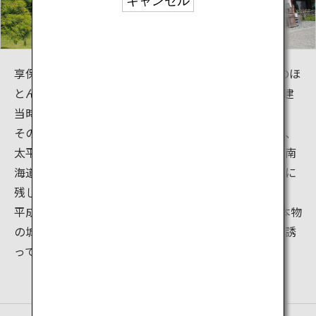
キャンセル
享保12年（1727）城下町の大火で追手門以外の城郭のほ
とんどを焼失しましたが、宝暦3年（1753）までに創建
当時の姿のまま再建されました。
その後、自然災害や明治維新による全国的な廃城の嵐、
太平洋戦争など幾度となく襲った危機を乗り越え、「南
海道随一の名城」と呼ばれる優美な姿をした建物を今に
残しています。
平成15年には、築城400年、再建から250年を数え、本物
の城の持つ偉容が訪れる人々を今日も歴史のロマンを誘
っています。