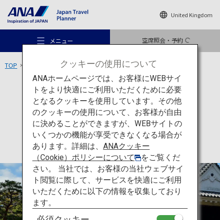
United Kingdom
空席照会・予約
メニュー
クッキーの使用について
TOP
四国エリア
高知城
ANAホームページでは、お客様にWEBサイ
トをより快適にご利用いただくために必要
文化
高知
となるクッキーを使用しています。その他
高知城
のクッキーの使用について、お客様が自由
おすすめの旅
に決めることができますが、WEBサイトの
いくつかの機能が享受できなくなる場合が
あります。詳細は、
ANAクッキー
旅のアイデア
（Cookie）ポリシーについて
をご覧くだ
さい。 当社では、お客様の当社ウェブサイ
ト閲覧に際して、サービスを快適にご利用
行き先
いただくために以下の情報を収集しており
ます。
必須クッキー