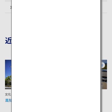
18歳以上420円
近隣の観光地
高知
高知
文化
文化
高知城歴史博物館
坂本龍馬記念館