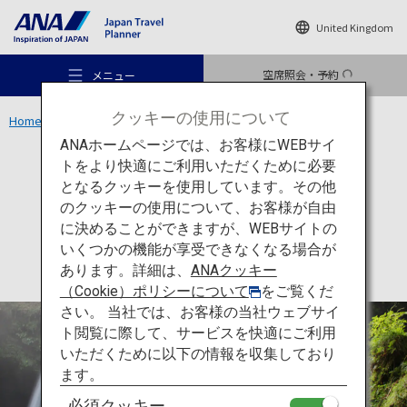
United Kingdom
空席照会・予約
メニュー
クッキーの使用について
Home
九州エリア
鍋ヶ滝公園
ANAホームページでは、お客様にWEBサイ
トをより快適にご利用いただくために必要
アクティビティ
熊本
となるクッキーを使用しています。その他
鍋ヶ滝公園
のクッキーの使用について、お客様が自由
おすすめの旅
に決めることができますが、WEBサイトの
いくつかの機能が享受できなくなる場合が
あります。詳細は、
ANAクッキー
旅のアイデア
（Cookie）ポリシーについて
をご覧くだ
さい。 当社では、お客様の当社ウェブサイ
ト閲覧に際して、サービスを快適にご利用
行き先
いただくために以下の情報を収集しており
ます。
必須クッキー