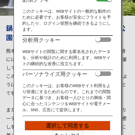
旅のお役立ち情報
このクッキーは、WEBサイトの一般的な動作の
ために必要です。お客様が安全にフライトを予
ANA サービス
約したり、ログイン状態を継続できるようにし
鍋ヶ滝の美しさを堪能、春には鍋ヶ滝公
ます。
園ではライトアップが見られます。
分析用クッキー
閉じる
熊本県の鍋ヶ滝公園は滝がとても美しい観光地です。春
WEBサイトの閲覧に関する匿名化されたデータ
を、分析や統計のために利用します。WEBサイ
には鍋ヶ滝の裏からライトアップされるイベントも開催
トの継続的な改善に役立ちます。
しています。
パーソナライズ用クッキー
この滝の落差は約10ｍ、幅は約20ｍあり、カーテンのよ
うに幅広く落ちる水が木漏れ日に照らされる様子は、と
このクッキーは、お客様のWEBサイト利用をよ
ても優美で神秘的です。
り快適にするためのものです。これまでの閲覧
データに基づき、お客様一人ひとりの興味・関
心に合ったコンテンツをWEBサイトや電子メー
また、滝の裏側にも回ることのでき、落ちてくる水のカ
ル、SNS、広告にて提供します。
ーテンの合間から緑の木々と木漏れ日の光が森林浴の癒
選択して同意する
しを誘います。水のカーテンを裏側から眺めるとさらに
美しく神秘的です。