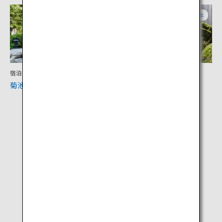
熊本
熊本
宿泊
アクティビティ
菊池温泉
鍋ヶ滝公園