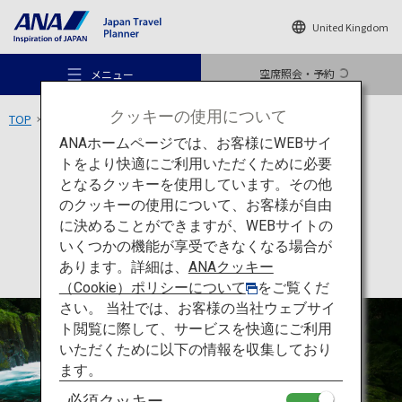
United Kingdom
空席照会・予約
メニュー
クッキーの使用について
TOP
九州エリア
菊池渓谷
ANAホームページでは、お客様にWEBサイ
トをより快適にご利用いただくために必要
アクティビティ
熊本
となるクッキーを使用しています。その他
菊池渓谷
のクッキーの使用について、お客様が自由
おすすめの旅
に決めることができますが、WEBサイトの
いくつかの機能が享受できなくなる場合が
あります。詳細は、
ANAクッキー
旅のアイデア
（Cookie）ポリシーについて
をご覧くだ
さい。 当社では、お客様の当社ウェブサイ
ト閲覧に際して、サービスを快適にご利用
行き先
いただくために以下の情報を収集しており
ます。
必須クッキー