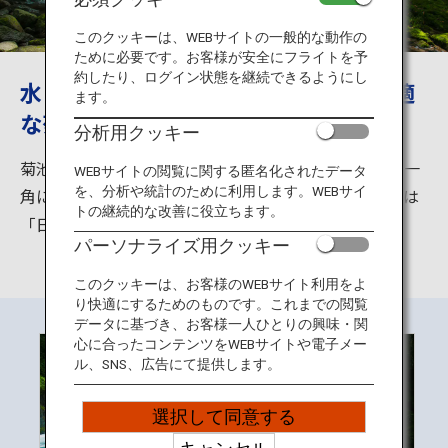
旅のお役立ち情報
このクッキーは、WEBサイトの一般的な動作の
ために必要です。お客様が安全にフライトを予
ANA サービス
約したり、ログイン状態を継続できるようにし
水と緑の爽やかな風 避暑地として最適
ます。
な菊池渓谷
分析用クッキー
閉じる
菊池渓谷は菊池市の北東部、阿蘇くじゅう国立公園の一
WEBサイトの閲覧に関する匿名化されたデータ
を、分析や統計のために利用します。WEBサイ
角に位置しており、阿蘇外輪山から湧き出した伏流水は
トの継続的な改善に役立ちます。
「日本名水百選」にも選ばれるほど清らかです。
パーソナライズ用クッキー
このクッキーは、お客様のWEBサイト利用をよ
り快適にするためのものです。これまでの閲覧
データに基づき、お客様一人ひとりの興味・関
心に合ったコンテンツをWEBサイトや電子メー
ル、SNS、広告にて提供します。
選択して同意する