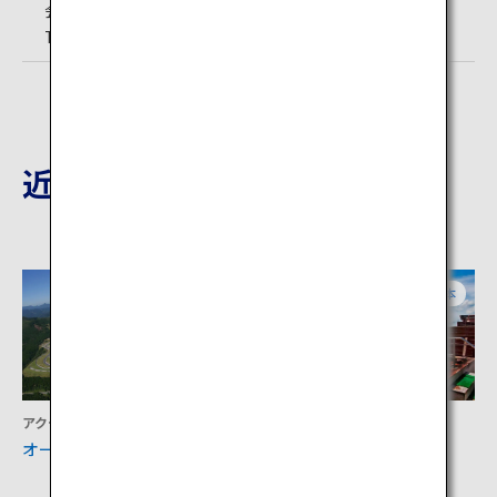
会事務局（菊池市商工観光課内））
TEL:0968-27-0210 （菊池渓谷内管理所）
近隣の観光地
大分
熊本
アクティビティ
宿泊
オートポリスサーキット
内牧温泉