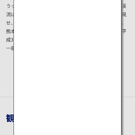
うっそうとした天然生広葉樹の中、間をぬって流れる渓
流は大小さまざまな瀬や渕、滝など変化に富んだ姿を見
せ、まさに水と緑がおりなす絶景を作りだしています。
熊本地震による被災で入谷が規制されていましたが、平
成30年3月24日から再開されました。
一部、整備中のため通行できない箇所があります。
観光地詳細