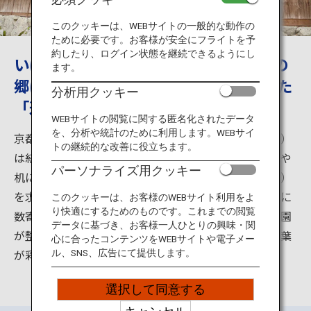
旅のお役立ち情報
このクッキーは、WEBサイトの一般的な動作の
ために必要です。お客様が安全にフライトを予
ANA サービス
約したり、ログイン状態を継続できるようにし
いにしえの貴族が愛した「やすらぎ」の
ます。
郷にひっそりと佇む紅葉の名所 反射した
分析用クッキー
「逆さ紅葉」を見に行こう
閉じる
WEBサイトの閲覧に関する匿名化されたデータ
を、分析や統計のために利用します。WEBサイ
京都八瀬（やせ）の地に佇む瑠璃光院（るりこういん）
トの継続的な改善に役立ちます。
は紅葉の名所。春と秋の一般公開時には、磨かれた床や
パーソナライズ用クッキー
机に反射する青紅葉（あおもみじ）や紅葉（こうよう）
を求めて多くの人が訪れます。およそ12,000坪の敷地に
このクッキーは、お客様のWEBサイト利用をよ
り快適にするためのものです。これまでの閲覧
数寄屋造りの建物と洛北の雄大な自然を借景とした庭園
データに基づき、お客様一人ひとりの興味・関
が整えられ、瑠璃色に苔がきらめく「瑠璃の庭」に紅葉
心に合ったコンテンツをWEBサイトや電子メー
が彩りを添える様子は格別です。
ル、SNS、広告にて提供します。
選択して同意する