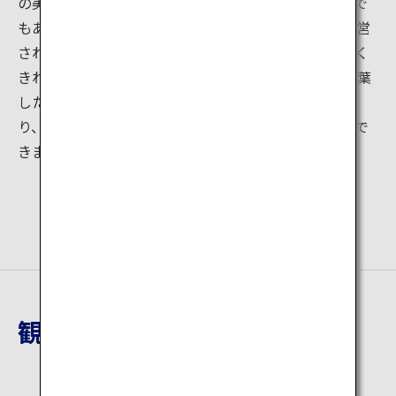
の美しい庭園をもつお寺です。徳川家の家臣で、詩人で
もあった石川丈山（いしかわじょうざん）によって造営
された山荘でしたが、現在は禅寺になっています。丸く
きれいに刈り込まれたサツキの背後には、鮮やかに紅葉
した木々が広がります。部屋や庭園も当時のままに残
り、縁側に座ってゆったりと紅葉を眺めたり、散策がで
きます。
観光地詳細