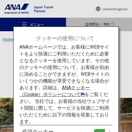
United Kingdom
空席照会・予約
メニュー
クッキーの使用について
Home
関西エリア
瑠璃光院
ANAホームページでは、お客様にWEBサイ
トをより快適にご利用いただくために必要
文化
京都
となるクッキーを使用しています。その他
瑠璃光院
のクッキーの使用について、お客様が自由
おすすめの旅
に決めることができますが、WEBサイトの
いくつかの機能が享受できなくなる場合が
あります。詳細は、
ANAクッキー
旅のアイデア
（Cookie）ポリシーについて
をご覧くだ
さい。 当社では、お客様の当社ウェブサイ
ト閲覧に際して、サービスを快適にご利用
行き先
いただくために以下の情報を収集しており
ます。
必須クッキー