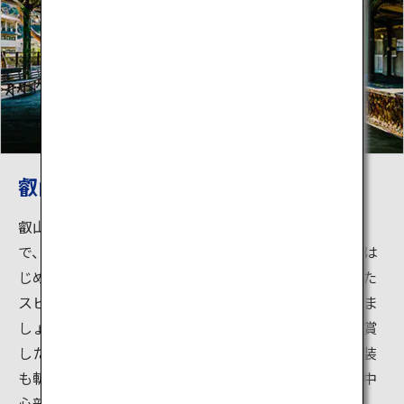
叡山鉄道
叡山（えいざん）電車は京都の市内と洛北を結ぶ電車
で、沿線には貴船神社や鞍馬寺、もみじのトンネルをは
じめとする多くの観光名所があります。ゆっくりとした
スピードで山裾を走り、車窓から景色の変化を楽しみま
しょう。観光列車「ひえい」はグッドデザイン賞を受賞
した大胆で新しいデザイン。楕円の窓枠も新鮮で、内装
も斬新です。瑠璃光院も、「ひえい」を使えば、京都中
心部から気軽に行けます。