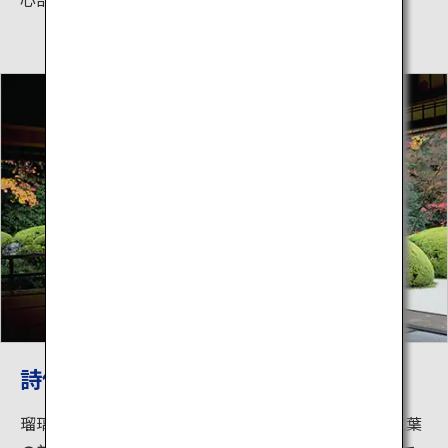
詩仙堂丈山寺
瑠璃光院から徒歩約20分。詩仙堂（しせんどう）も紅葉