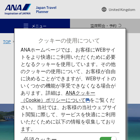
United Kingdom
空席照会・予約
メニュー
クッキーの使用について
TOP
中国エリア
角島大橋
ANAホームページでは、お客様にWEBサイ
トをより快適にご利用いただくために必要
アクティビティ
山口県
となるクッキーを使用しています。その他
角島大橋
のクッキーの使用について、お客様が自由
おすすめの旅
に決めることができますが、WEBサイトの
いくつかの機能が享受できなくなる場合が
あります。詳細は、
ANAクッキー
旅のアイデア
（Cookie）ポリシーについて
をご覧くだ
さい。 当社では、お客様の当社ウェブサイ
ト閲覧に際して、サービスを快適にご利用
行き先
いただくために以下の情報を収集しており
ます。
必須クッキー