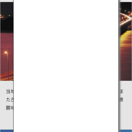
当地特有のコバルトブルーの海士ヶ瀬（あまがせ）をま
たぎ、景観と調和した雄姿は、北長門海岸地域随一の景
勝地となる実力は十分です。