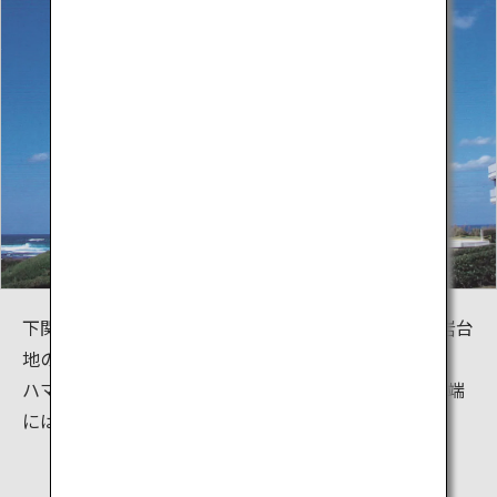
下関市豊北町の沖に浮かぶ面積約3.93平方kmの玄武岩台
地の島。
ハマオモト（ハマユウ）の分布北限地であり、島の西端
には角島灯台(一等灯台)があります。