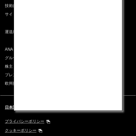
技術的なお問い合わせ（推奨環境）
サイトマップ
運送約款
ANAグループについて
グループ企業一覧
株主・投資家情報
プレスリリース
欧州採用情報
日本語 | United Kingdom (都市と言語を選択してください)
プライバシーポリシー
クッキーポリシー