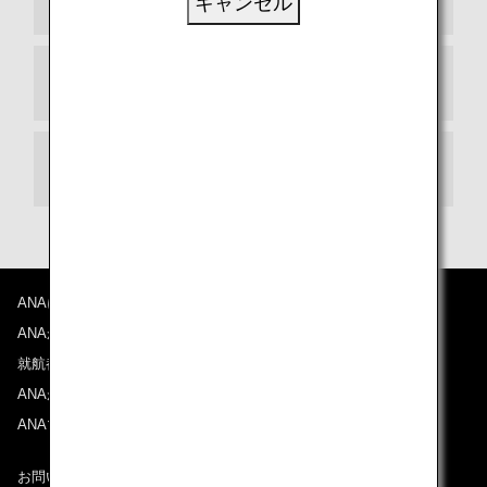
キャンセル
出発ターミナル
乗り継ぎ
ANAについて
ANAからのお知らせ
就航都市
ANAがお約束する体験
ANAマイレージクラブ
お問い合わせ