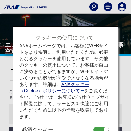
クッキーの使用について
ニューヨーク - ジョン F.ケネディー国際
ANAホームページでは、お客様にWEBサイ
空港
トをより快適にご利用いただくために必要
となるクッキーを使用しています。その他
のクッキーの使用について、お客様が自由
ニューヨーク - ジョン F.ケネディ
に決めることができますが、WEBサイトの
いくつかの機能が享受できなくなる場合が
ー国際空港からの発着
あります。詳細は、
ANAクッキー
（Cookie）ポリシーについて
をご覧くだ
このページでは、ジョン・F・ケネディ国際空港から目的地
さい。 当社では、お客様の当社ウェブサイ
までの役立つ情報をご紹介します。
ト閲覧に際して、サービスを快適にご利用
いただくために以下の情報を収集しており
お知らせ
ます。
必須クッキー