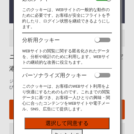
2023年2月23日から、ジョン F.ケネディー空港ター
ミナル7周辺の工事が行われております。
このクッキーは、WEBサイトの一般的な動作の
ために必要です。お客様が安全にフライトを予
お時間に余裕をもって空港へお越しください。
約したり、ログイン状態を継続できるようにし
ます。
空港ガイド
ご案内
分析用クッキー
WEBサイトの閲覧に関する匿名化されたデータ
ニューヨーク - ジョン F.ケネディー国際空
を、分析や統計のために利用します。WEBサイ
トの継続的な改善に役立ちます。
港ガイド
パーソナライズ用クッキー
ジョン・F・ケネディ国際空港の発着ターミナルマップおよ
このクッキーは、お客様のWEBサイト利用をよ
び空港内に関するその他の情報
り快適にするためのものです。これまでの閲覧
データに基づき、お客様一人ひとりの興味・関
心に合ったコンテンツをWEBサイトや電子メー
ニューヨーク - ジョン F.ケネディー国際空港ウェブ
ル、SNS、広告にて提供します。
サイト
選択して同意する
到着ターミナル