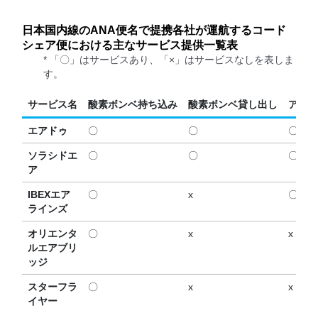
日本国内線のANA便名で提携各社が運航するコード
シェア便における主なサービス提供一覧表
* 「〇」はサービスあり、「×」はサービスなしを表しま
す。
サービス名
酸素ボンベ持ち込み
酸素ボンベ貸し出し
アシス
エアドゥ
〇
〇
〇
ソラシドエ
〇
〇
〇
ア
IBEXエア
〇
x
〇
ラインズ
オリエンタ
〇
x
x
ルエアブリ
ッジ
スターフラ
〇
x
x
イヤー