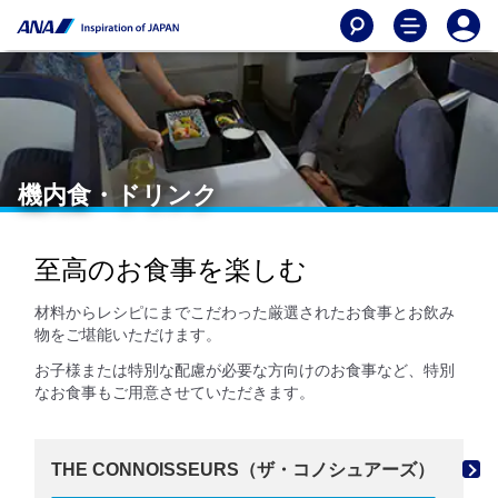
機内食・ドリンク
至高のお食事を楽しむ
材料からレシピにまでこだわった厳選されたお食事とお飲み
物をご堪能いただけます。
お子様または特別な配慮が必要な方向けのお食事など、特別
なお食事もご用意させていただきます。
THE CONNOISSEURS（ザ・コノシュアーズ）
特