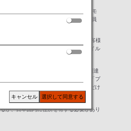
ードは、ANAマイレージクラブ「ダイヤモ
および「プラチナサービス」メンバー会員
レジットカードです。
ブカードまたはANAカードをご利用のお客様
ーズカードに切り替えると、貯まったマイル
できます。
のご搭乗で100万ライフタイムマイルに到達
ダイヤモンドサービス」メンバーまたは「プ
ンバーの会員でなくてもお申し込みいただけ
キャンセル
選択して同意する
いるか、日本国内に住所を有する必要があり