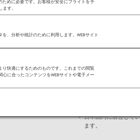
作のために必要です。お客様が安全にフライトを予
します。
スーパーフライヤーズカ
ンドサービス」メンバー
の年会費で利用できるク
タを、分析や統計のために利用します。WEBサイト
ANAマイレージクラ
がスーパーフライヤ
も切り替えることが
をより快適にするためのものです。これまでの閲覧
関心に合ったコンテンツをWEBサイトや電子メー
ANAグループ運航便
されたお客様は、「
ラチナサービス」メ
ます。
日本国内に居住して
ます。