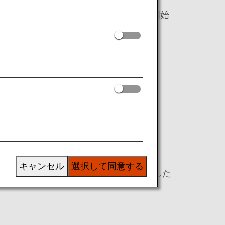
て、環境に配慮したアメニティの提供を開始
い。
キャンセル
選択して同意する
、このたび、環境配慮型の素材を使用した