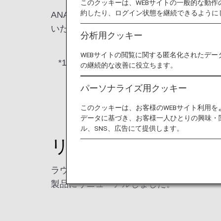
このクッキーは、WEBサイトの一般的な動
約したり、ログイン状態を継続できるように
ANAは、2025年4月中旬より順次、羽
いたしました。
分析用クッキー
WEBサイトの閲覧に関する匿名化されたデー
*1.
羽田空港・成田空港のラウンジの詳
の継続的な改善に役立ちます。
羽田国際空港ラウンジはこち
パーソナライズ用クッキー
成田国際空港ラウンジはこち
このクッキーは、お客様のWEBサイト利用
データに基づき、お客様一人ひとりの興味・
ル、SNS、広告にて提供します。
リニューアルしたア
ラウンジ内にあるシャワールームでは、歯
製品にリニューアルしました。