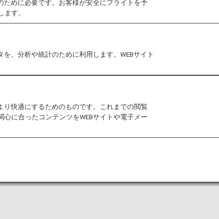
作のために必要です。お客様が安全にフライトを予
します。
田空港・成田空港のラウンジ*1内にあるシャワールームに
タを、分析や統計のために利用します。WEBサイト
細については、以下「ラウンジはこちら」をご覧くださ
ら
ら
をより快適にするためのものです。これまでの閲覧
関心に合ったコンテンツをWEBサイトや電子メー
メニティの内容
ブラシやスリッパなどのアメニティを提供していますが