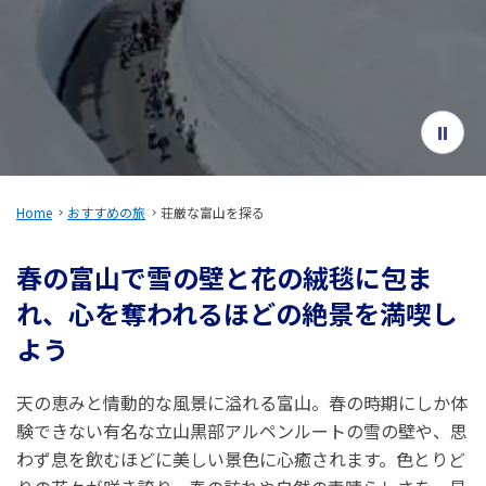
旅のお役立ち情報
ANA サービス
閉じる
Home
おすすめの旅
荘厳な富山を探る
春の富山で雪の壁と花の絨毯に包ま
れ、心を奪われるほどの絶景を満喫し
よう
天の恵みと情動的な風景に溢れる富山。春の時期にしか体
験できない有名な立山黒部アルペンルートの雪の壁や、思
わず息を飲むほどに美しい景色に心癒されます。色とりど