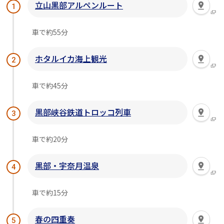
立山黒部アルペンルート
1
車で約55分
ホタルイカ海上観光
2
車で約45分
黒部峡谷鉄道トロッコ列車
3
車で約20分
黒部・宇奈月温泉
4
車で約15分
春の四重奏
5