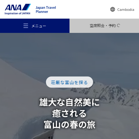
Cambodia
空席照会・予約
メニュー
おすすめの旅
荘厳な富山を探る
旅のアイデア
雄大な自然美に
癒される
行き先
富山の春の旅