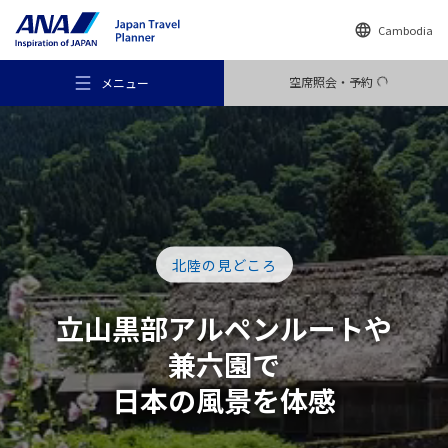
Cambodia
空席照会・予約
メニュー
おすすめの旅
北陸の見どころ
旅のアイデア
立山黒部アルペン
ルート
や
兼六園で
行き先
日本の風景を体感