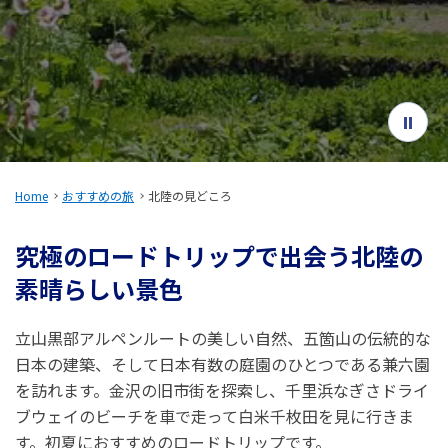
旅のお役立ち情報
ANA サービス
閉じる
Home
おすすめの旅
北陸の見どころ
究極のロードトリップで出会う北陸の
素晴らしい景色
立山黒部アルペンルートの美しい自然、五箇山の伝統的な
日本の建築、そして日本有数の庭園のひとつである兼六園
を訪れます。金沢の旧市街を探索し、千里浜なぎさドライ
ブウェイのビーチを車で走って白米千枚田を見に行きま
す。初夏におすすめのロードトリップです。