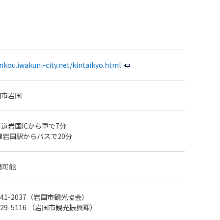
ankou.iwakuni-city.net/kintaikyo.html
国市岩国
道岩国ICから車で7分
線岩国駅からバスで20分
橋可能
27-41-2037（岩国市観光協会）
27-29-5116 （岩国市観光振興課）