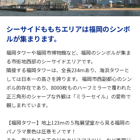
旅のお役立ち情報
ANA サービス
シーサイドももちエリアは福岡のシンボ
ルが集まります。
閉じる
福岡タワーや福岡市博物館など、福岡のシンボルが集ま
る市街地西部のシーサイドエリアです。
隣接する福岡タワーは、全長234ｍあり、海浜タワーと
しては日本一の高さを誇ります。 福岡市西副都心のシン
ボル的存在であり、8000枚ものハーフミラーで覆われた
正三角形のシャープな外観は「ミラーセイル」の愛称で
親しまれています。
【福岡タワー】地上123ｍの５階展望室から見る福岡の
パノラマ景色は圧巻モノです！
また、夜になると天の川やクリスマスツリーなど季節に