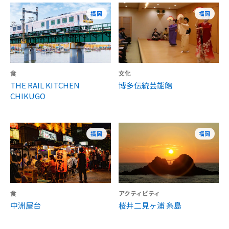
福岡
福岡
食
文化
THE RAIL KITCHEN
博多伝統芸能館
CHIKUGO
福岡
福岡
食
アクティビティ
中洲屋台
桜井二見ヶ浦 糸島