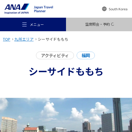
South Korea
空席照会・予約
メニュー
TOP
九州エリア
シーサイドももち
アクティビティ
福岡
シーサイドももち
おすすめの旅
旅のアイデア
行き先