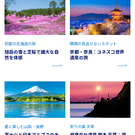
初夏の北海道の旅
関西の見逃せないスポット
旭岳の雪と芝桜で雄大な自
京都・奈良：ユネスコ世界
然を体感
遺産の旅
夏に楽しむ山梨・長野
祈りの島 天草
富士山と日本アルプスの大
世界文化遺産 熊本 天草：潜