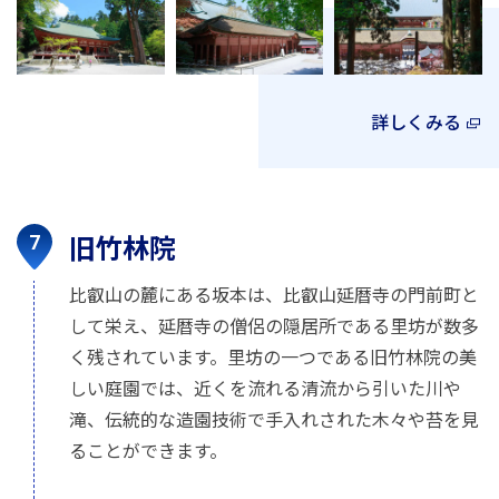
詳しくみる
旧竹林院
比叡山の麓にある坂本は、比叡山延暦寺の門前町と
して栄え、延暦寺の僧侶の隠居所である里坊が数多
く残されています。里坊の一つである旧竹林院の美
しい庭園では、近くを流れる清流から引いた川や
滝、伝統的な造園技術で手入れされた木々や苔を見
ることができます。