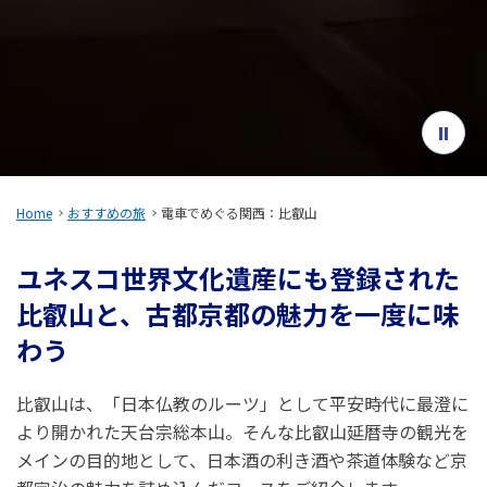
旅のお役立ち情報
ANA サービス
閉じる
Home
おすすめの旅
電車でめぐる関西：比叡山
ユネスコ世界文化遺産にも登録された
比叡山と、古都京都の魅力を一度に味
わう
比叡山は、「日本仏教のルーツ」として平安時代に最澄に
より開かれた天台宗総本山。そんな比叡山延暦寺の観光を
メインの目的地として、日本酒の利き酒や茶道体験など京