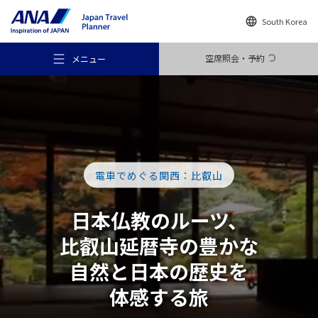
South Korea
空席照会・予約
メニュー
おすすめの旅
電車でめぐる関西：比叡山
日本仏教の
ルーツ、
旅のアイデア
比叡山延暦寺
の豊かな
自然と
日本の歴史を
行き先
体感する旅