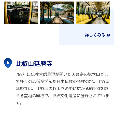
詳しくみる
比叡山延暦寺
788年に伝教大師最澄が開いた天台宗の総本山とし
て多くの名僧が学んだ日本仏教の発祥の地。比叡山
延暦寺は、比叡山の杉木立の中に広がる約100を数
える堂塔の総称で、世界文化遺産に登録されていま
す。