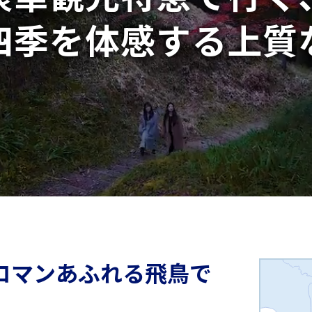
四季を
体感する
上質
ロマンあふれる
飛鳥で