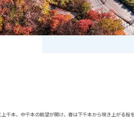
に上千本、中千本の眺望が開け、春は下千本から咲き上がる桜