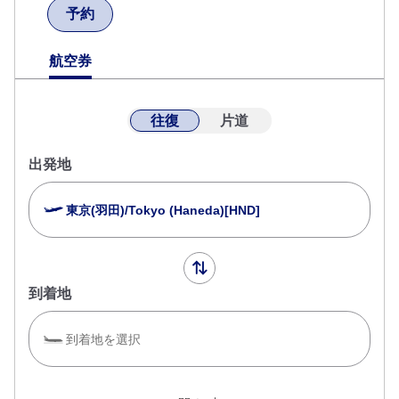
予約
航空券
往復
片道
出発地
東京(羽田)/Tokyo (Haneda)[HND]
到着地
到着地を選択
複数都市で検索
閉じる
エコノミークラス