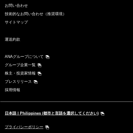
・表示金額には、運賃、
燃油特別付加運賃
、
航空保険特別料金
、その他
お問い合わせ
の各種税金、料金などが含まれます。発券時に再計算するため、変動す
技術的なお問い合わせ（推奨環境）
る可能性があります。
・複数空港がある都市においては、複数空港の中でのおトクな運賃が表
サイトマップ
示される場合があります。
運送約款
検索する
ANAグループについて
グループ企業一覧
株主・投資家情報
プレスリリース
採用情報
日本語 | Philippines (都市と言語を選択してください)
プライバシーポリシー