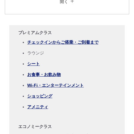
開く
往復で異なるクラスで検索
運賃タイプ指定なし
ご利用条件
プレミアムクラス
往路出発日および時間帯
チェックインからご搭乗・ご到着まで
ラウンジ
日付を選択
シート
時間帯指定なし
お食事・お飲み物
Wi-Fi・エンターテインメント
経由地および乗り継ぎ所要時間を追加する
ショッピング
アメニティ
復路出発日および時間帯
日付を選択
エコノミークラス