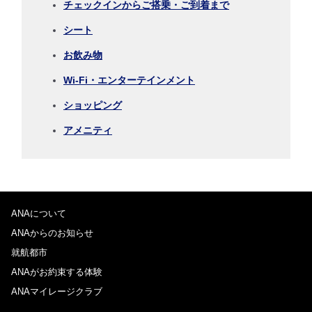
チェックインからご搭乗・ご到着まで
時間帯指定なし
シート
経由地および乗り継ぎ所要時間を追加する
お飲み物
Wi-Fi・エンターテインメント
ショッピング
1人
アメニティ
プロモーションコードについて
ANAについて
前後3日の運賃を検索
ANAからのお知らせ
・表示金額は選択いただいた条件でのもっともおトクな運賃となりま
就航都市
す。
ANAがお約束する体験
・表示金額と空席状況は最新ではない場合があります。[検索する]ボタ
ンより最新の空席照会結果をご確認ください。
ANAマイレージクラブ
・「＊」は現在金額が確認できない都市・日付となります。空席照会結
果画面にて最新の情報をご確認ください。