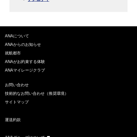
プロモーションコードについて
ANAについて
前後3日の運賃を検索
ANAからのお知らせ
・表示金額は選択いただいた条件でのもっともおトクな運賃となりま
就航都市
す。
ANAがお約束する体験
・表示金額と空席状況は最新ではない場合があります。[検索する]ボタ
ンより最新の空席照会結果をご確認ください。
ANAマイレージクラブ
・「＊」は現在金額が確認できない都市・日付となります。空席照会結
果画面にて最新の情報をご確認ください。
・表示金額には、運賃、
燃油特別付加運賃
、
航空保険特別料金
、その他
お問い合わせ
の各種税金、料金などが含まれます。発券時に再計算するため、変動す
技術的なお問い合わせ（推奨環境）
る可能性があります。
・複数空港がある都市においては、複数空港の中でのおトクな運賃が表
サイトマップ
示される場合があります。
運送約款
検索する