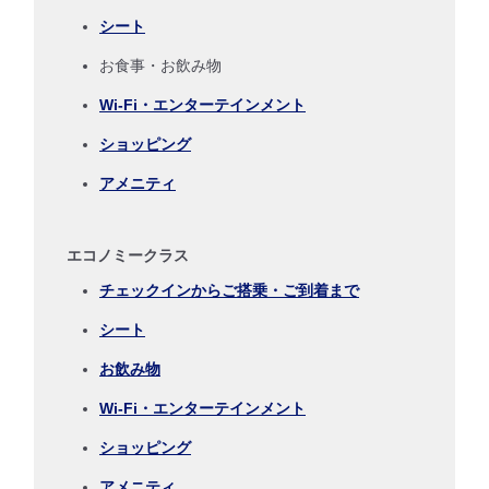
シート
時間帯指定なし
お食事・お飲み物
Wi-Fi・エンターテインメント
経由地および乗り継ぎ所要時間を追加する
ショッピング
アメニティ
復路出発日および時間帯
日付を選択
エコノミークラス
チェックインからご搭乗・ご到着まで
時間帯指定なし
シート
経由地および乗り継ぎ所要時間を追加する
お飲み物
Wi-Fi・エンターテインメント
ショッピング
1人
アメニティ