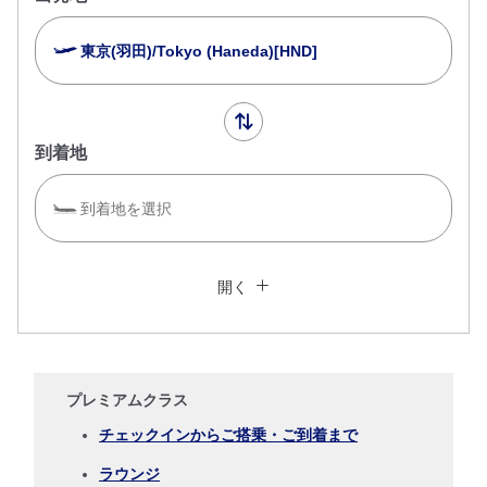
東京(羽田)/Tokyo (Haneda)[HND]
到着地
到着地を選択
複数都市で検索
閉じる
エコノミークラス
開く
往復で異なるクラスで検索
運賃タイプ指定なし
ご利用条件
プレミアムクラス
往路出発日および時間帯
チェックインからご搭乗・ご到着まで
ラウンジ
日付を選択