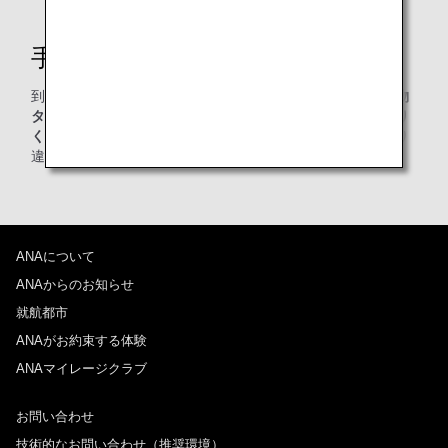
手荷物引き取り時のご注意
到着地では、
預入時にお渡しした手荷物引き換え証と手荷物
タグの番号をお客様ご自身で照合のうえ手荷物をお引き取り
ください。
類似した形状の手荷物が多数ございますので取り
違えにはご注意ください。
ANAについて
ANAからのお知らせ
就航都市
ANAがお約束する体験
ANAマイレージクラブ
お問い合わせ
技術的なお問い合わせ（推奨環境）