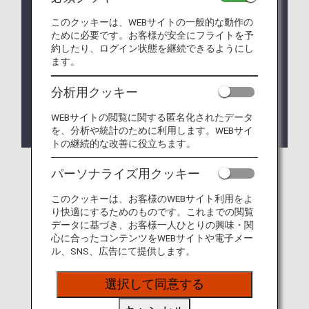
便をご利用の際は各種取り扱いが異なります。
このクッキーは、WEBサイトの一般的な動作の
2025年度から2026年度にかけて、国内線と国際線
ために必要です。お客様が安全にフライトを予
のシステム統合により、各種サービス・ルールを共
約したり、ログイン状態を継続できるようにし
通化します。
ます。
これに伴う手荷物ルールの変更により、国内線で手
荷物お預かり時に使用している専用コンテナの一部
分析用クッキー
を2026年1月31日をもって終了しました。
詳細は
楽器（国内線）
、
設備・施設のご案内（空港
WEBサイトの閲覧に関する匿名化されたデータ
内）
をご確認ください。
を、分析や統計のために利用します。WEBサイ
トの継続的な改善に役立ちます。
パーソナライズ用クッキー
このクッキーは、お客様のWEBサイト利用をよ
り快適にするためのものです。これまでの閲覧
データに基づき、お客様一人ひとりの興味・関
心に合ったコンテンツをWEBサイトや電子メー
ル、SNS、広告にて提供します。
選択して同意する