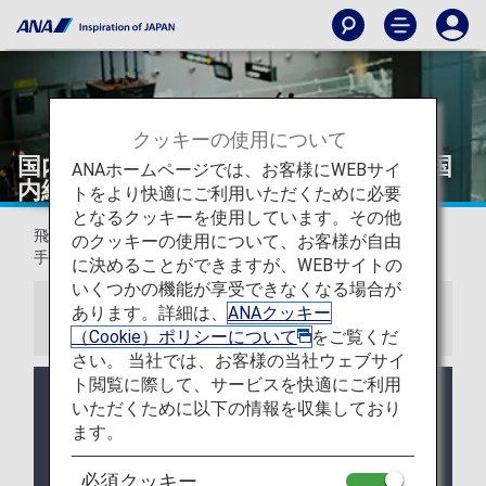
クッキーの使用について
国内線飛行機に預けられる荷物（日本国
ANAホームページでは、お客様にWEBサイ
内線）
トをより快適にご利用いただくために必要
となるクッキーを使用しています。その他
飛行機内に持ち込まない手荷物は、空港のANA出発ロビー、
のクッキーの使用について、お客様が自由
手荷物カウンターでお預けください。
に決めることができますが、WEBサイトの
いくつかの機能が享受できなくなる場合が
あります。詳細は、
ANAクッキー
お知らせ
（Cookie）ポリシーについて
をご覧くだ
さい。 当社では、お客様の当社ウェブサイ
ト閲覧に際して、サービスを快適にご利用
2026年9月より羽田空港発の国内線では手荷物のお
いただくために以下の情報を収集しており
預かりを出発時刻の30分前をもって終了いたしま
ます。
す。
日本エアコミューター運航便、天草エアライン運航
必須クッキー