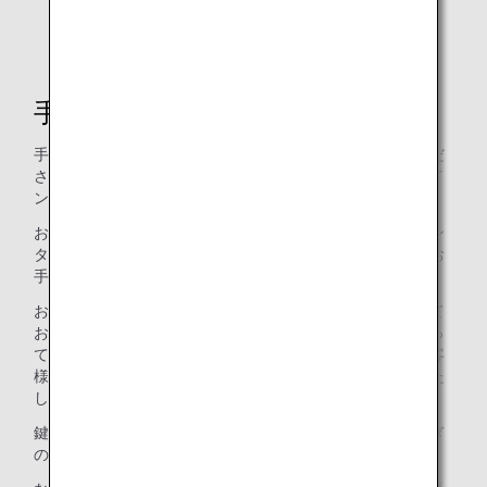
食品・飲料品
手荷物のお預け方法
手荷物をお預けの前にオンラインチェックインをご利用くだ
さい。詳しくは「国内線の搭乗手続きオンラインチェックイ
ン」をご覧ください。
お預けの手荷物があるお客様は、出発前に直接手荷物カウン
ターでお預けください。お時間に余裕を持って、お早めにお
手続きをお願いいたします。
お客様からお預かりした手荷物は、目的地まで大切に扱って
おりますが、悪天候や施設的要件などによって、場合によっ
ては汚れることもございます。ご心配なお手荷物には、お客
様ご自身で十分な梱包を行っていただきますようお願いいた
します。
鍵付きの手荷物は施錠をお願いいたします（国際線乗り継ぎ
のお客様は除く）。