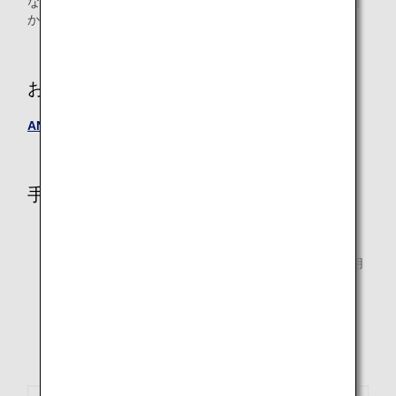
なお、2026年9月より羽田空港発の国内線では手荷物のお預
かりを出発時刻の30分前をもって終了いたします。
お客様ご自身にてお手続き
ANA BAGGAGE DROP（自動手荷物預け機）のご案内
手荷物カウンターにてお手続き
搭乗券をご提示ください。
手荷物をお預けの前にオンラインチェックインをご利用
ください。
乗り継ぎのあるお客様は最大3区間までお預かりいたし
ます。